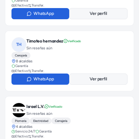
Garantía
Efectivo
Transfer.
WhatsApp
Ver perfil
Timoteo hernandez
Verificado
TH
Sin reseñas aún
Cerrajería
8 alcaldías
Garantía
Efectivo
Transfer.
WhatsApp
Ver perfil
Israel L.V.
Verificado
Sin reseñas aún
Plomería
Electricidad
Cerrajería
4 alcaldías
Servicio 24/7
Garantía
Efectivo
Transfer.