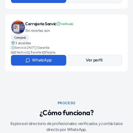
Cerrajería Sanvic
Verificado
Sin reseñas aún
Cerrajería
3 alcaldías
Servicio 24/7
Garantía
Efectivo
Transfer.
Tarjeta
WhatsApp
Ver perfil
PROCESO
¿Cómo funciona?
Explora el directorio de profesionales verificados y contáctalos
directo por WhatsApp.