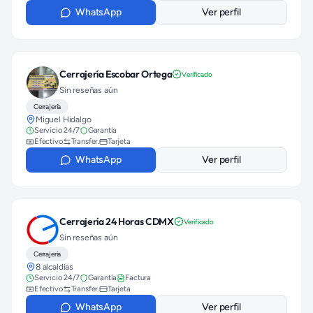
WhatsApp
Ver perfil
Cerrajería Escobar Ortega
Verificado
Sin reseñas aún
Cerrajería
Miguel Hidalgo
Servicio 24/7
Garantía
Efectivo
Transfer.
Tarjeta
WhatsApp
Ver perfil
Cerrajería 24 Horas CDMX
Verificado
Sin reseñas aún
Cerrajería
8 alcaldías
Servicio 24/7
Garantía
Factura
Efectivo
Transfer.
Tarjeta
WhatsApp
Ver perfil