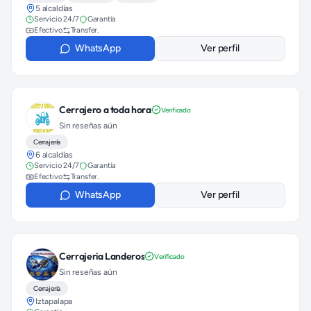
5 alcaldías
Servicio 24/7
Garantía
Efectivo
Transfer.
WhatsApp
Ver perfil
Cerrajero a toda hora
Verificado
Sin reseñas aún
Cerrajería
6 alcaldías
Servicio 24/7
Garantía
Efectivo
Transfer.
WhatsApp
Ver perfil
Cerrajeria Landeros
Verificado
Sin reseñas aún
Cerrajería
Iztapalapa