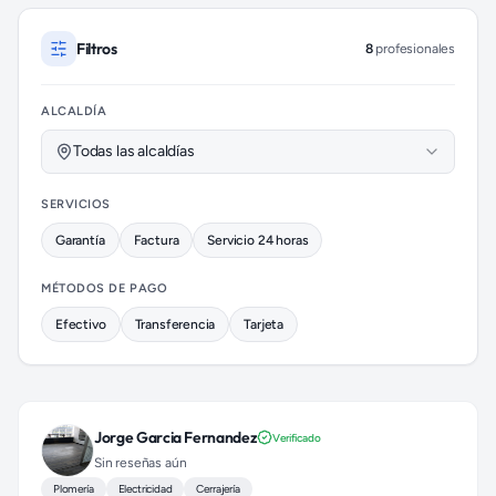
Profesionales de Cerrajería disponibles
Filtros
8
profesionales
ALCALDÍA
Todas las alcaldías
SERVICIOS
Garantía
Factura
Servicio 24 horas
MÉTODOS DE PAGO
Efectivo
Transferencia
Tarjeta
Jorge Garcia Fernandez
Verificado
Sin reseñas aún
Plomería
Electricidad
Cerrajería