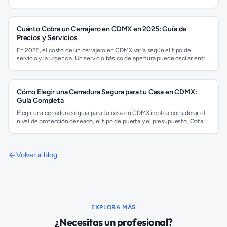
cerrajero profesional. Evita forzar cerraduras para no causar daños
mayores, un cerrajero puede abrir la puerta rápidamente y sin estropear
nada, garantizando tu seguridad y la de tu hogar.
Cuánto Cobra un Cerrajero en CDMX en 2025: Guía de
Precios y Servicios
En 2025, el costo de un cerrajero en CDMX varía según el tipo de
servicio y la urgencia. Un servicio básico de apertura puede oscilar entre
$500 y $1,000 MXN, mientras que cambiar una cerradura podría costar
entre $800 y $2,500 MXN. Los servicios de emergencia 24 horas
suelen tener un recargo. Siempre es recomendable solicitar una
cotización antes de cualquier trabajo para asegurar precios
Cómo Elegir una Cerradura Segura para tu Casa en CDMX:
transparentes y justos.
Guía Completa
Elegir una cerradura segura para tu casa en CDMX implica considerar el
nivel de protección deseado, el tipo de puerta y el presupuesto. Opta
por cerraduras multipunto, cilindros de seguridad anti-bumping, o
cerraduras inteligentes. Investiga la resistencia a técnicas de robo
comunes y busca certificaciones. Una buena cerradura es la primera
línea de defensa contra intrusiones, brindando tranquilidad a tu familia.
Volver al blog
EXPLORA MÁS
¿Necesitas un profesional?