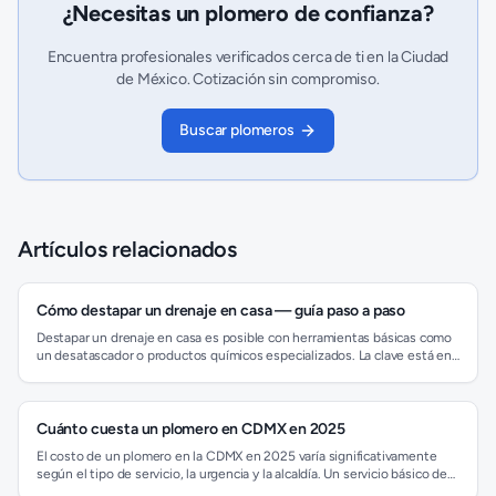
¿Necesitas un
plomero
de confianza?
Encuentra profesionales verificados cerca de ti en la Ciudad
de México. Cotización sin compromiso.
Buscar
plomero
s
Artículos relacionados
Cómo destapar un drenaje en casa — guía paso a paso
Destapar un drenaje en casa es posible con herramientas básicas como
un desatascador o productos químicos especializados. La clave está en
identificar la causa del bloqueo, que a menudo son cabellos, grasa o
restos de alimentos. Si el problema persiste, es recomendable
contactar a un plomero profesional en la Ciudad de México para evitar
daños mayores en tus tuberías.
Cuánto cuesta un plomero en CDMX en 2025
El costo de un plomero en la CDMX en 2025 varía significativamente
según el tipo de servicio, la urgencia y la alcaldía. Un servicio básico de
revisión puede empezar desde los $350 MXN, mientras que una