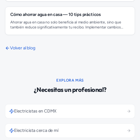
reparación compleja como una fuga oculta puede superar los $3,000
MXN. Es crucial pedir un presupuesto detallado y comparar opciones
para asegurar un precio justo y un trabajo de calidad.
Cómo ahorrar agua en casa — 10 tips prácticos
Ahorrar agua en casa no solo beneficia al medio ambiente, sino que
también reduce significativamente tu recibo. Implementar cambios
sencillos como reparar fugas, tomar duchas más cortas y utilizar
dispositivos de bajo consumo puede hacer una gran diferencia. En la
Ciudad de México, donde el suministro de agua es un recurso crucial,
cada gota cuenta para una gestión más sostenible y responsable.
Volver al blog
EXPLORA MÁS
¿Necesitas un profesional?
Electricistas en CDMX
Electricista cerca de mí