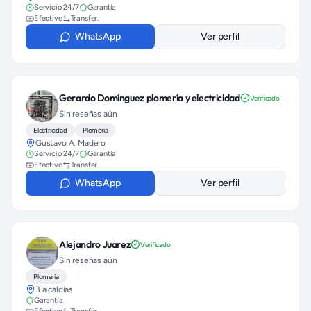
Servicio 24/7
Garantía
Efectivo
Transfer.
WhatsApp
Ver perfil
Gerardo Domínguez plomería y electricidad
Verificado
Sin reseñas aún
Electricidad
Plomería
Gustavo A. Madero
Servicio 24/7
Garantía
Efectivo
Transfer.
WhatsApp
Ver perfil
Alejandro Juarez
Verificado
Sin reseñas aún
Plomería
3 alcaldías
Garantía