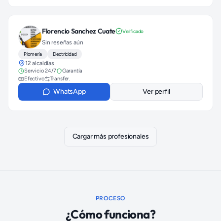
Florencio Sanchez Cuate
Verificado
Sin reseñas aún
Plomería
Electricidad
12 alcaldías
Servicio 24/7
Garantía
Efectivo
Transfer.
WhatsApp
Ver perfil
Cargar más profesionales
PROCESO
¿Cómo funciona?