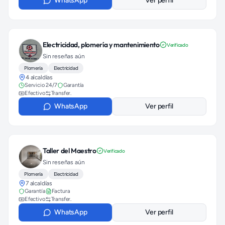
WhatsApp
Ver perfil
Electricidad, plomería y mantenimiento
Verificado
Sin reseñas aún
Plomería
Electricidad
4 alcaldías
Servicio 24/7
Garantía
Efectivo
Transfer.
WhatsApp
Ver perfil
Taller del Maestro
Verificado
Sin reseñas aún
Plomería
Electricidad
7 alcaldías
Garantía
Factura
Efectivo
Transfer.
WhatsApp
Ver perfil