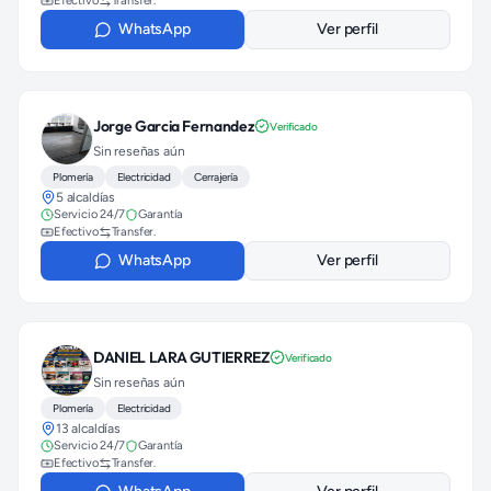
Efectivo
Transfer.
WhatsApp
Ver perfil
Jorge Garcia Fernandez
Verificado
Sin reseñas aún
Plomería
Electricidad
Cerrajería
5 alcaldías
Servicio 24/7
Garantía
Efectivo
Transfer.
WhatsApp
Ver perfil
DANIEL LARA GUTIERREZ
Verificado
Sin reseñas aún
Plomería
Electricidad
13 alcaldías
Servicio 24/7
Garantía
Efectivo
Transfer.