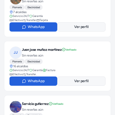
Sin reseñas aún
Plomería
Electricidad
7 alcaldías
Servicio 24/7
Garantía
Efectivo
Transfer.
Tarjeta
WhatsApp
Ver perfil
Juan jose muñoz martinez
Verificado
JJ
Sin reseñas aún
Plomería
Electricidad
16 alcaldías
Servicio 24/7
Garantía
Factura
Efectivo
Transfer.
WhatsApp
Ver perfil
Servicio gutierrez
Verificado
Sin reseñas aún