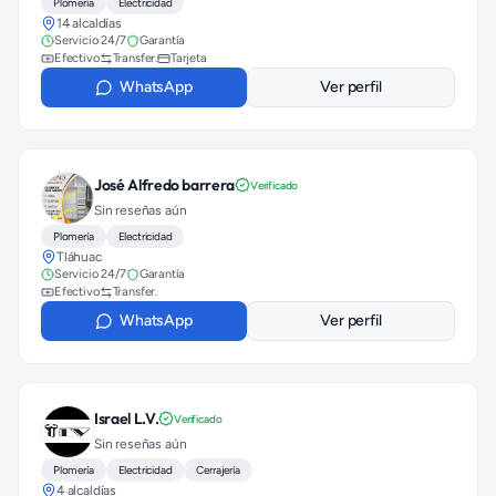
Plomería
Electricidad
14 alcaldías
Servicio 24/7
Garantía
Efectivo
Transfer.
Tarjeta
WhatsApp
Ver perfil
José Alfredo barrera
Verificado
Sin reseñas aún
Plomería
Electricidad
Tláhuac
Servicio 24/7
Garantía
Efectivo
Transfer.
WhatsApp
Ver perfil
Israel L.V.
Verificado
Sin reseñas aún
Plomería
Electricidad
Cerrajería
4 alcaldías