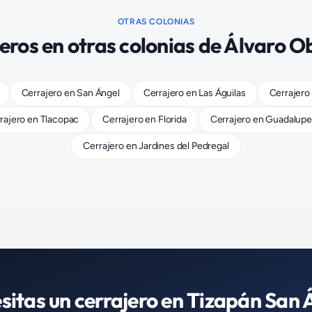
OTRAS COLONIAS
eros
en otras colonias de
Álvaro O
Cerrajero
en
San Ángel
Cerrajero
en
Las Águilas
Cerrajero
rajero
en
Tlacopac
Cerrajero
en
Florida
Cerrajero
en
Guadalupe
Cerrajero
en
Jardines del Pedregal
sitas un
cerrajero
en
Tizapán San 