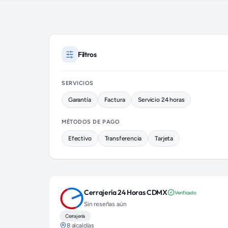
Cerrajeros disponibles en Álvaro Obregón (colonia Tizapán Sa
Filtros
SERVICIOS
Garantía
Factura
Servicio 24 horas
MÉTODOS DE PAGO
Efectivo
Transferencia
Tarjeta
Cerrajería 24 Horas CDMX
Verificado
Sin reseñas aún
Cerrajería
8 alcaldías