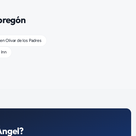
bregón
en
Olivar de los Padres
 Inn
Ángel
?