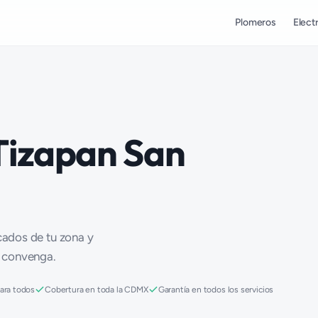
Plomeros
Electr
Tizapan San
icados de tu zona y
e convenga.
para todos
Cobertura en toda la CDMX
Garantía en todos los servicios