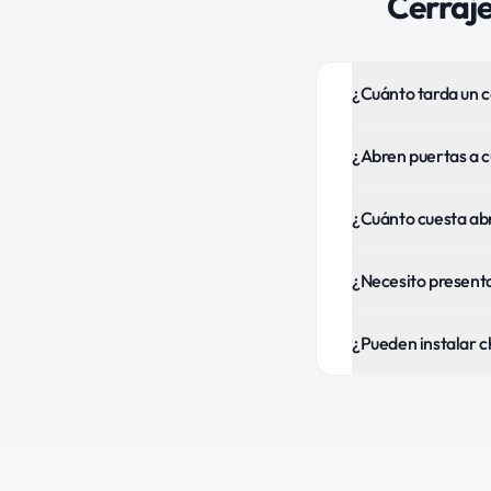
Cerraj
¿Cuánto tarda un c
¿Abren puertas a c
¿Cuánto cuesta abr
¿Necesito presentar
¿Pueden instalar c