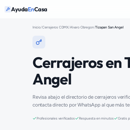
Ayuda
En
Casa
Inicio
/
Cerrajeros CDMX
/
Alvaro Obregon
/
Tizapan San Angel
Cerrajeros en 
Angel
Revisa abajo el directorio de cerrajeros verif
contacta directo por WhatsApp al que más t
Profesionales verificados
Respuesta en minutos
Gratis 