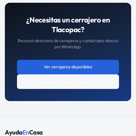
¿Necesitas un
cerrajero
en
Tlacopac
?
Revisa el directorio de
cerrajeros
y contáctalos directo
por WhatsApp.
Ver
cerrajeros
disponibles
Soy
cerrajero
, quiero registrarme
Ayuda
En
Casa