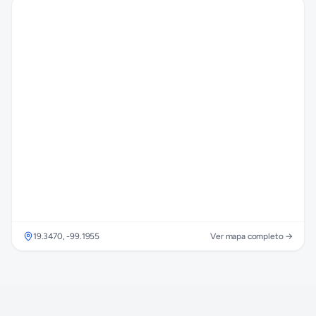
19.3470
,
-99.1955
Ver mapa completo →