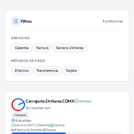
Cerrajeros disponibles en Álvaro Obregón (colonia Tlacopac)
Filtros
1
profesional
SERVICIOS
Garantía
Factura
Servicio 24 horas
MÉTODOS DE PAGO
Efectivo
Transferencia
Tarjeta
Cerrajería 24 Horas CDMX
Verificado
Sin reseñas aún
Cerrajería
8 alcaldías
Servicio 24/7
Garantía
Factura
Efectivo
Transfer.
Tarjeta