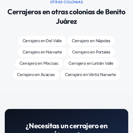
OTRAS COLONIAS
Cerrajeros
en otras colonias de
Benito
Juárez
Cerrajero
en
Del Valle
Cerrajero
en
Nápoles
Cerrajero
en
Narvarte
Cerrajero
en
Portales
Cerrajero
en
Mixcoac
Cerrajero
en
Letrán Valle
Cerrajero
en
Acacias
Cerrajero
en
Vértiz Narvarte
¿Necesitas un
cerrajero
en