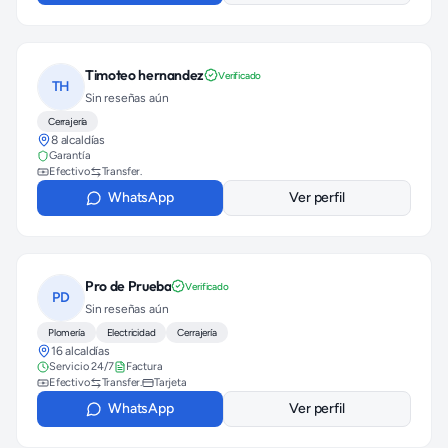
Timoteo hernandez
Verificado
TH
Sin reseñas aún
Cerrajería
8 alcaldías
Garantía
Efectivo
Transfer.
WhatsApp
Ver perfil
Pro de Prueba
Verificado
PD
Sin reseñas aún
Plomería
Electricidad
Cerrajería
16 alcaldías
Servicio 24/7
Factura
Efectivo
Transfer.
Tarjeta
WhatsApp
Ver perfil