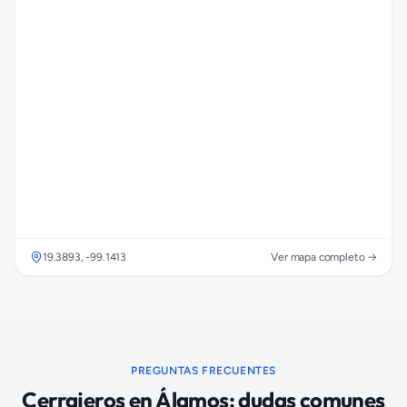
19.3893
,
-99.1413
Ver mapa completo →
PREGUNTAS FRECUENTES
Cerrajeros
en
Álamos
: dudas comunes