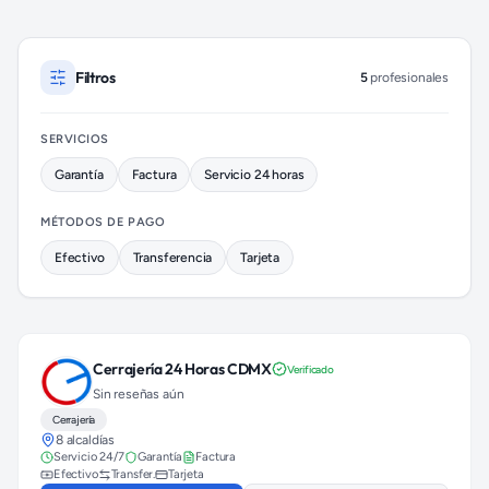
Cerrajeros disponibles en Benito Juárez (colonia Álamos)
Filtros
5
profesionales
SERVICIOS
Garantía
Factura
Servicio 24 horas
MÉTODOS DE PAGO
Efectivo
Transferencia
Tarjeta
Cerrajería 24 Horas CDMX
Verificado
Sin reseñas aún
Cerrajería
8 alcaldías
Servicio 24/7
Garantía
Factura
Efectivo
Transfer.
Tarjeta