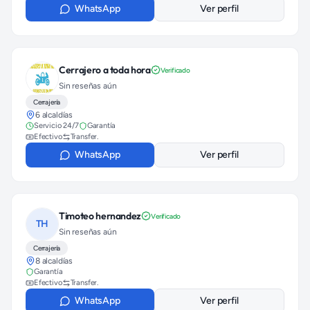
WhatsApp
Ver perfil
Cerrajero a toda hora
Verificado
Sin reseñas aún
Cerrajería
6 alcaldías
Servicio 24/7
Garantía
Efectivo
Transfer.
WhatsApp
Ver perfil
Timoteo hernandez
Verificado
TH
Sin reseñas aún
Cerrajería
8 alcaldías
Garantía
Efectivo
Transfer.
WhatsApp
Ver perfil