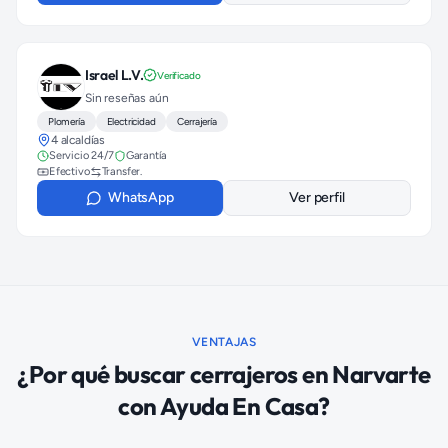
Israel L.V.
Verificado
Sin reseñas aún
Plomería
Electricidad
Cerrajería
4 alcaldías
Servicio 24/7
Garantía
Efectivo
Transfer.
WhatsApp
Ver perfil
VENTAJAS
¿Por qué buscar
cerrajeros
en
Narvarte
con Ayuda En Casa?