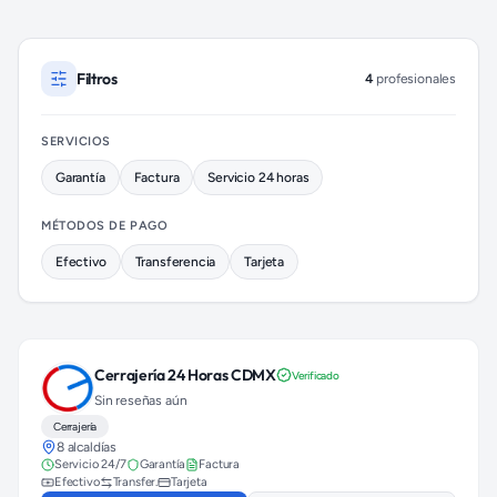
Cerrajeros disponibles en Benito Juárez (colonia Narvarte)
Filtros
4
profesionales
SERVICIOS
Garantía
Factura
Servicio 24 horas
MÉTODOS DE PAGO
Efectivo
Transferencia
Tarjeta
Cerrajería 24 Horas CDMX
Verificado
Sin reseñas aún
Cerrajería
8 alcaldías
Servicio 24/7
Garantía
Factura
Efectivo
Transfer.
Tarjeta