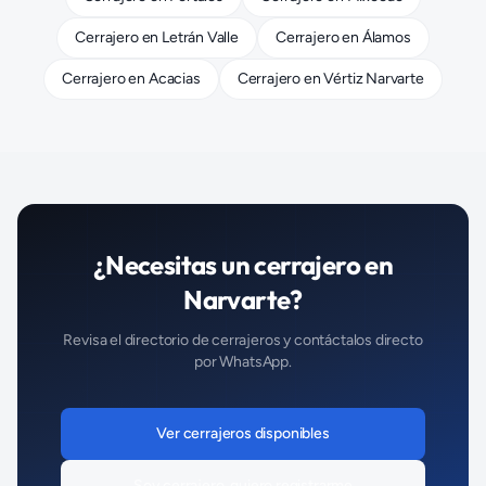
Cerrajero
en
Letrán Valle
Cerrajero
en
Álamos
Cerrajero
en
Acacias
Cerrajero
en
Vértiz Narvarte
¿Necesitas un
cerrajero
en
Narvarte
?
Revisa el directorio de
cerrajeros
y contáctalos directo
por WhatsApp.
Ver
cerrajeros
disponibles
Soy
cerrajero
, quiero registrarme