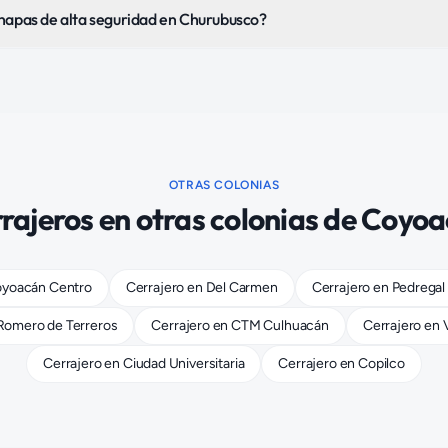
hapas de alta seguridad en Churubusco?
OTRAS COLONIAS
rajeros
en otras colonias de
Coyoa
yoacán Centro
Cerrajero
en
Del Carmen
Cerrajero
en
Pedregal
Romero de Terreros
Cerrajero
en
CTM Culhuacán
Cerrajero
en
Cerrajero
en
Ciudad Universitaria
Cerrajero
en
Copilco