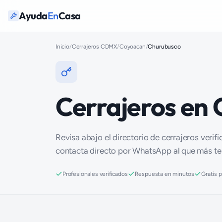
Ayuda
En
Casa
Inicio
/
Cerrajeros CDMX
/
Coyoacan
/
Churubusco
Cerrajeros en
Revisa abajo el directorio de cerrajeros verif
contacta directo por WhatsApp al que más t
Profesionales verificados
Respuesta en minutos
Gratis 