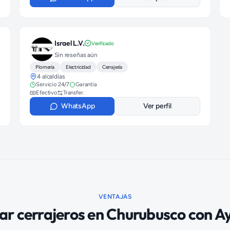
Israel L.V.
Verificado
Sin reseñas aún
Plomería
Electricidad
Cerrajería
4 alcaldías
Servicio 24/7
Garantía
Efectivo
Transfer.
WhatsApp
Ver perfil
VENTAJAS
car
cerrajeros
en
Churubusco
con A