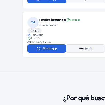
Timoteo hernandez
Verificado
TH
Sin reseñas aún
Cerrajería
8 alcaldías
Garantía
Efectivo
Transfer.
WhatsApp
Ver perfil
¿Por qué bus