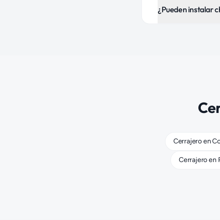
¿Pueden instalar c
Cer
Cerrajero
en
Co
Cerrajero
en