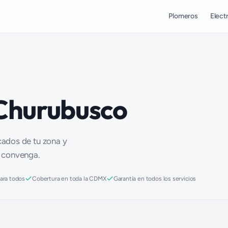
Plomeros
Electr
 Churubusco
icados de tu zona y
e convenga.
para todos
Cobertura en toda la CDMX
Garantía en todos los servicios