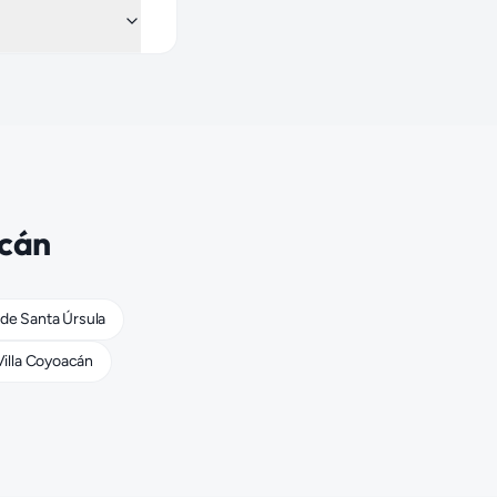
cán
 de Santa Úrsula
Villa Coyoacán