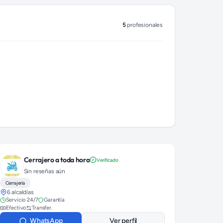
5
profesionales
Cerrajero a toda hora
Verificado
Sin reseñas aún
Cerrajería
6 alcaldías
Servicio 24/7
Garantía
Efectivo
Transfer.
WhatsApp
Ver perfil