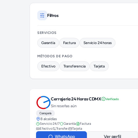
Cerrajeros disponibles en Coyoacán (colonia Churubusco)
Filtros
SERVICIOS
Garantía
Factura
Servicio 24 horas
MÉTODOS DE PAGO
Efectivo
Transferencia
Tarjeta
Cerrajería 24 Horas CDMX
Verificado
Sin reseñas aún
Cerrajería
8 alcaldías
Servicio 24/7
Garantía
Factura
Efectivo
Transfer.
Tarjeta
WhatsApp
Ver perfil