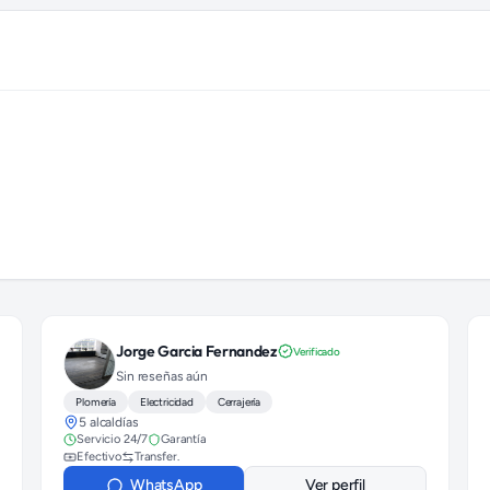
Jorge Garcia Fernandez
Verificado
Sin reseñas aún
Plomería
Electricidad
Cerrajería
5 alcaldías
Servicio 24/7
Garantía
Efectivo
Transfer.
WhatsApp
Ver perfil