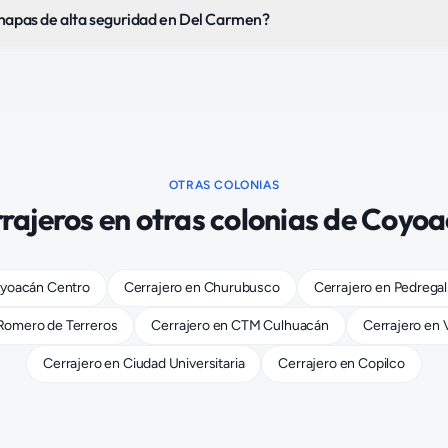
chapas de alta seguridad en Del Carmen?
OTRAS COLONIAS
rajeros
en otras colonias de
Coyoa
yoacán Centro
Cerrajero
en
Churubusco
Cerrajero
en
Pedregal
Romero de Terreros
Cerrajero
en
CTM Culhuacán
Cerrajero
en
Cerrajero
en
Ciudad Universitaria
Cerrajero
en
Copilco