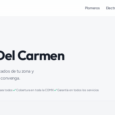
Plomeros
Electr
 Del Carmen
icados de tu zona y
e convenga.
para todos
Cobertura en toda la CDMX
Garantía en todos los servicios