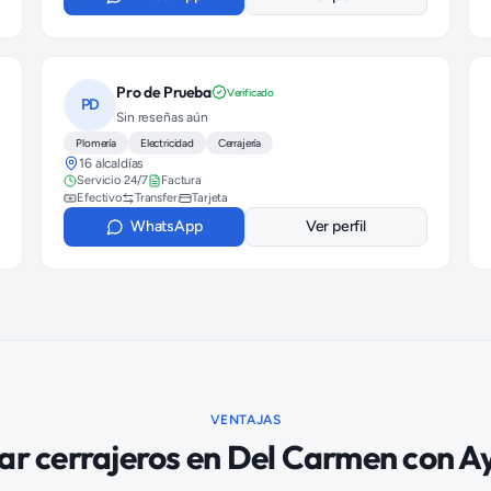
Pro de Prueba
Verificado
PD
Sin reseñas aún
Plomería
Electricidad
Cerrajería
16 alcaldías
Servicio 24/7
Factura
Efectivo
Transfer.
Tarjeta
WhatsApp
Ver perfil
VENTAJAS
car
cerrajeros
en
Del Carmen
con A