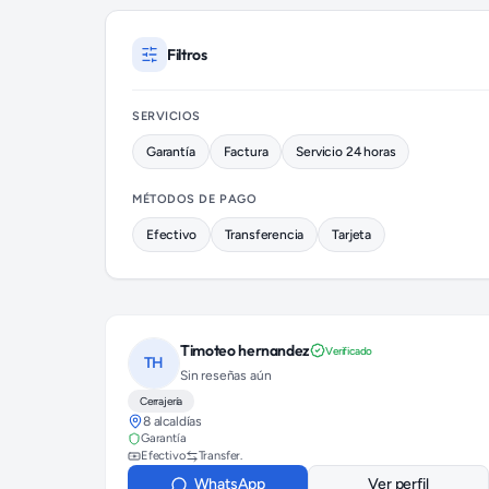
Cerrajeros disponibles en Coyoacán (colonia Del Carmen)
Filtros
SERVICIOS
Garantía
Factura
Servicio 24 horas
MÉTODOS DE PAGO
Efectivo
Transferencia
Tarjeta
Timoteo hernandez
Verificado
TH
Sin reseñas aún
Cerrajería
8 alcaldías
Garantía
Efectivo
Transfer.
WhatsApp
Ver perfil