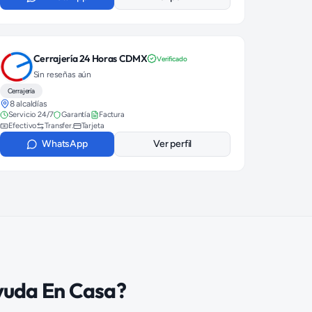
Cerrajería 24 Horas CDMX
Verificado
Sin reseñas aún
Cerrajería
8 alcaldías
Servicio 24/7
Garantía
Factura
Efectivo
Transfer.
Tarjeta
WhatsApp
Ver perfil
yuda En Casa?