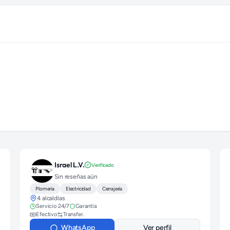
Israel L.V.
Verificado
Sin reseñas aún
Plomería
Electricidad
Cerrajería
4 alcaldías
Servicio 24/7
Garantía
Efectivo
Transfer.
WhatsApp
Ver perfil