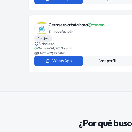
Cerrajero a toda hora
Verificado
Sin reseñas aún
Cerrajería
6 alcaldías
Servicio 24/7
Garantía
Efectivo
Transfer.
WhatsApp
Ver perfil
¿Por qué bus