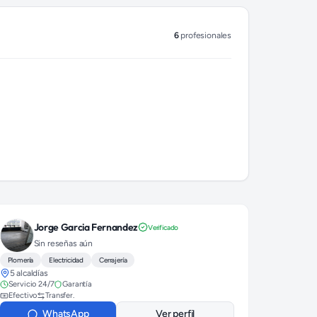
6
profesionales
Jorge Garcia Fernandez
Verificado
Sin reseñas aún
Plomería
Electricidad
Cerrajería
5 alcaldías
Servicio 24/7
Garantía
Efectivo
Transfer.
WhatsApp
Ver perfil