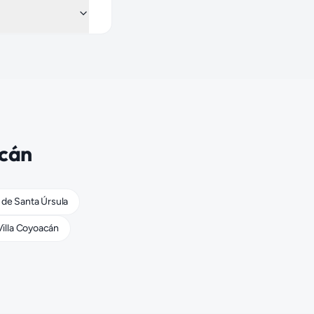
cán
 de Santa Úrsula
Villa Coyoacán