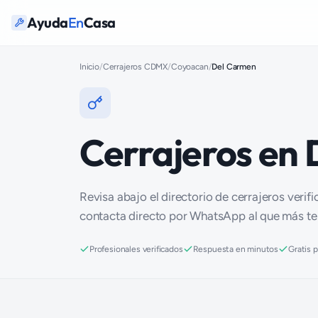
Ayuda
En
Casa
Inicio
/
Cerrajeros CDMX
/
Coyoacan
/
Del Carmen
Cerrajeros en
Revisa abajo el directorio de cerrajeros verif
contacta directo por WhatsApp al que más t
Profesionales verificados
Respuesta en minutos
Gratis 