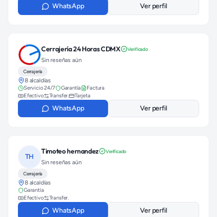
WhatsApp
Ver perfil
Cerrajería 24 Horas CDMX
Verificado
Sin reseñas aún
Cerrajería
8 alcaldías
Servicio 24/7
Garantía
Factura
Efectivo
Transfer.
Tarjeta
WhatsApp
Ver perfil
Timoteo hernandez
Verificado
TH
Sin reseñas aún
Cerrajería
8 alcaldías
Garantía
Efectivo
Transfer.
WhatsApp
Ver perfil