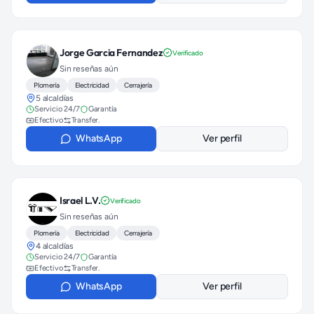
Jorge Garcia Fernandez
Verificado
Sin reseñas aún
Plomería
Electricidad
Cerrajería
5 alcaldías
Servicio 24/7
Garantía
Efectivo
Transfer.
WhatsApp
Ver perfil
Israel L.V.
Verificado
Sin reseñas aún
Plomería
Electricidad
Cerrajería
4 alcaldías
Servicio 24/7
Garantía
Efectivo
Transfer.
WhatsApp
Ver perfil