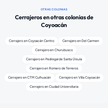
OTRAS COLONIAS
Cerrajeros
en otras colonias de
Coyoacán
Cerrajero
en
Coyoacán Centro
Cerrajero
en
Del Carmen
Cerrajero
en
Churubusco
Cerrajero
en
Pedregal de Santa Úrsula
Cerrajero
en
Romero de Terreros
Cerrajero
en
CTM Culhuacán
Cerrajero
en
Villa Coyoacán
Cerrajero
en
Ciudad Universitaria