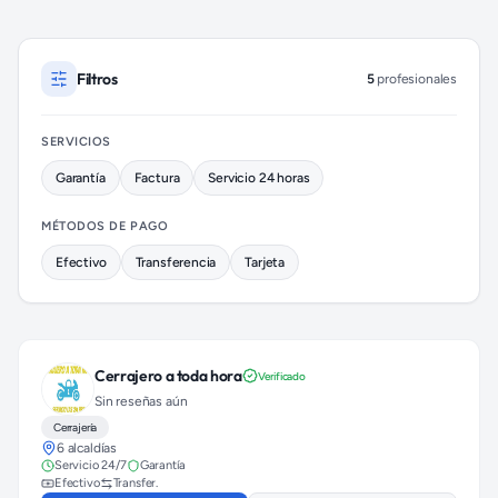
Cerrajeros disponibles en Coyoacán (colonia Educación)
Filtros
5
profesionales
SERVICIOS
Garantía
Factura
Servicio 24 horas
MÉTODOS DE PAGO
Efectivo
Transferencia
Tarjeta
Cerrajero a toda hora
Verificado
Sin reseñas aún
Cerrajería
6 alcaldías
Servicio 24/7
Garantía
Efectivo
Transfer.