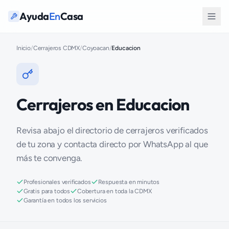
Ayuda
En
Casa
Inicio
/
Cerrajeros CDMX
/
Coyoacan
/
Educacion
Cerrajeros en Educacion
Revisa abajo el directorio de cerrajeros verificados
de tu zona y contacta directo por WhatsApp al que
más te convenga.
Profesionales verificados
Respuesta en minutos
Gratis para todos
Cobertura en toda la CDMX
Garantía en todos los servicios