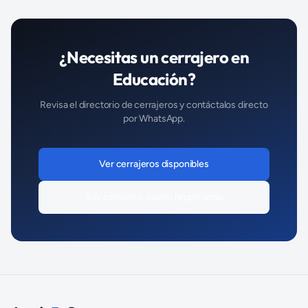
¿Necesitas un
cerrajero
en
Educación
?
Revisa el directorio de
cerrajeros
y contáctalos directo
por WhatsApp.
Ver
cerrajeros
disponibles
Soy
cerrajero
, quiero registrarme