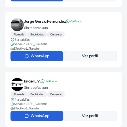
Jorge Garcia Fernandez
Verificado
Sin reseñas aún
Plomería
Electricidad
Cerrajería
5 alcaldías
Servicio 24/7
Garantía
Efectivo
Transfer.
WhatsApp
Ver perfil
Israel L.V.
Verificado
Sin reseñas aún
Plomería
Electricidad
Cerrajería
4 alcaldías
Servicio 24/7
Garantía
Efectivo
Transfer.
WhatsApp
Ver perfil