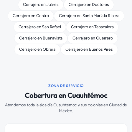
Cerrajero
en
Juárez
Cerrajero
en
Doctores
Cerrajero
en
Centro
Cerrajero
en
Santa María la Ribera
Cerrajero
en
San Rafael
Cerrajero
en
Tabacalera
Cerrajero
en
Buenavista
Cerrajero
en
Guerrero
Cerrajero
en
Obrera
Cerrajero
en
Buenos Aires
ZONA DE SERVICIO
Cobertura en
Cuauhtémoc
Atendemos toda la alcaldía
Cuauhtémoc
y sus colonias en Ciudad de
México.