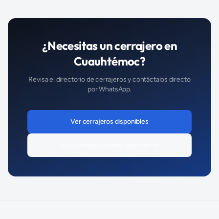
¿Necesitas un
cerrajero
en
Cuauhtémoc
?
Revisa el directorio de
cerrajeros
y contáctalos directo
por WhatsApp.
Ver
cerrajeros
disponibles
Soy
cerrajero
, quiero registrarme