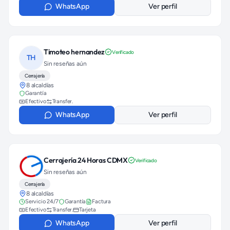
WhatsApp
Ver perfil
Timoteo hernandez
Verificado
TH
Sin reseñas aún
Cerrajería
8 alcaldías
Garantía
Efectivo
Transfer.
WhatsApp
Ver perfil
Cerrajería 24 Horas CDMX
Verificado
Sin reseñas aún
Cerrajería
8 alcaldías
Servicio 24/7
Garantía
Factura
Efectivo
Transfer.
Tarjeta
WhatsApp
Ver perfil