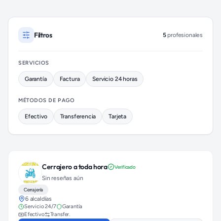
Profesionales de Cerrajería disponibles en Cuauhtémoc
Filtros
5
profesionales
SERVICIOS
Garantía
Factura
Servicio 24 horas
MÉTODOS DE PAGO
Efectivo
Transferencia
Tarjeta
Cerrajero a toda hora
Verificado
Sin reseñas aún
Cerrajería
6 alcaldías
Servicio 24/7
Garantía
Efectivo
Transfer.