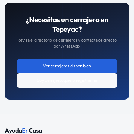
¿Necesitas un
cerrajero
en
Tepeyac
?
Revisa el directorio de
cerrajeros
y contáctalos directo
por WhatsApp.
Ver
cerrajeros
disponibles
Soy
cerrajero
, quiero registrarme
Ayuda
En
Casa