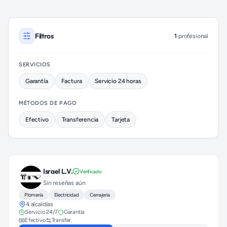
Cerrajeros disponibles en Gustavo A. Madero (colonia Tepeyac
Filtros
1
profesional
SERVICIOS
Garantía
Factura
Servicio 24 horas
MÉTODOS DE PAGO
Efectivo
Transferencia
Tarjeta
Israel L.V.
Verificado
Sin reseñas aún
Plomería
Electricidad
Cerrajería
4 alcaldías
Servicio 24/7
Garantía
Efectivo
Transfer.