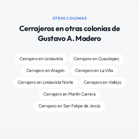
OTRAS COLONIAS
Cerrajeros
en otras colonias de
Gustavo A. Madero
Cerrajero
en
Lindavista
Cerrajero
en
Cuautepec
Cerrajero
en
Aragón
Cerrajero
en
La Villa
Cerrajero
en
Lindavista Norte
Cerrajero
en
Vallejo
Cerrajero
en
Martín Carrera
Cerrajero
en
San Felipe de Jesús