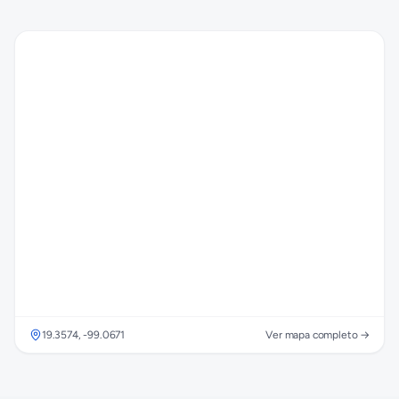
19.3574
,
-99.0671
Ver mapa completo →