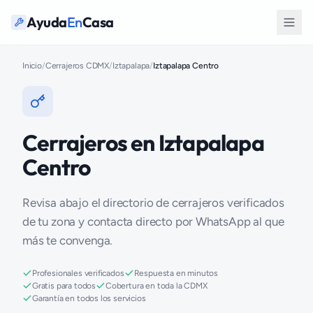
Ayuda
En
Casa
Inicio
/
Cerrajeros CDMX
/
Iztapalapa
/
Iztapalapa Centro
Cerrajeros en Iztapalapa
Centro
Revisa abajo el directorio de cerrajeros verificados
de tu zona y contacta directo por WhatsApp al que
más te convenga.
Profesionales verificados
Respuesta en minutos
Gratis para todos
Cobertura en toda la CDMX
Garantía en todos los servicios