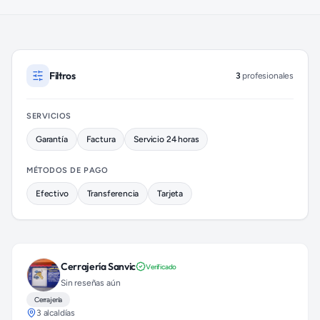
Cerrajeros disponibles en Iztapalapa (colonia Iztapalapa Centr
Filtros
3
profesionales
SERVICIOS
Garantía
Factura
Servicio 24 horas
MÉTODOS DE PAGO
Efectivo
Transferencia
Tarjeta
Cerrajería Sanvic
Verificado
Sin reseñas aún
Cerrajería
3 alcaldías