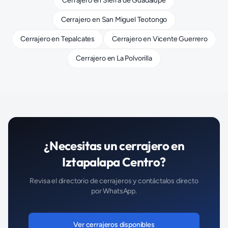
Cerrajero
en
Sierra de Guadalupe
Cerrajero
en
San Miguel Teotongo
Cerrajero
en
Tepalcates
Cerrajero
en
Vicente Guerrero
Cerrajero
en
La Polvorilla
¿Necesitas un
cerrajero
en
Iztapalapa Centro
?
Revisa el directorio de
cerrajeros
y contáctalos directo
por WhatsApp.
Ver
cerrajeros
disponibles