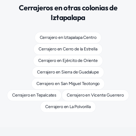
Cerrajeros
en otras colonias de
Iztapalapa
Cerrajero
en
Iztapalapa Centro
Cerrajero
en
Cerro de la Estrella
Cerrajero
en
Ejército de Oriente
Cerrajero
en
Sierra de Guadalupe
Cerrajero
en
San Miguel Teotongo
Cerrajero
en
Tepalcates
Cerrajero
en
Vicente Guerrero
Cerrajero
en
La Polvorilla