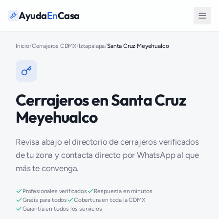
Ayuda
En
Casa
Inicio
/
Cerrajeros CDMX
/
Iztapalapa
/
Santa Cruz Meyehualco
Cerrajeros en Santa Cruz
Meyehualco
Revisa abajo el directorio de cerrajeros verificados
de tu zona y contacta directo por WhatsApp al que
más te convenga.
Profesionales verificados
Respuesta en minutos
Gratis para todos
Cobertura en toda la CDMX
Garantía en todos los servicios