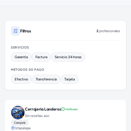
Cerrajeros disponibles en Iztapalapa (colonia Santa Cruz Mey
Filtros
2
profesionales
SERVICIOS
Garantía
Factura
Servicio 24 horas
MÉTODOS DE PAGO
Efectivo
Transferencia
Tarjeta
Cerrajeria Landeros
Verificado
Sin reseñas aún
Cerrajería
Iztapalapa