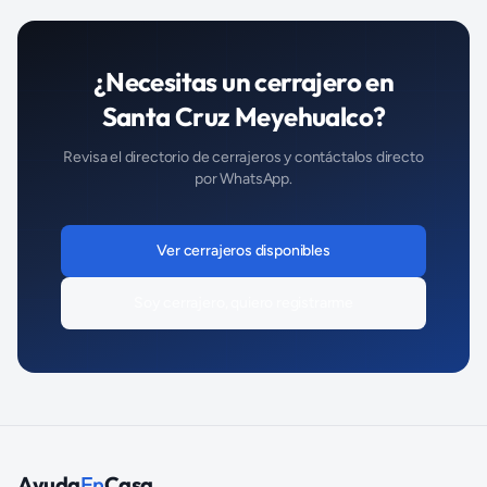
¿Necesitas un
cerrajero
en
Santa Cruz Meyehualco
?
Revisa el directorio de
cerrajeros
y contáctalos directo
por WhatsApp.
Ver
cerrajeros
disponibles
Soy
cerrajero
, quiero registrarme
Ayuda
En
Casa