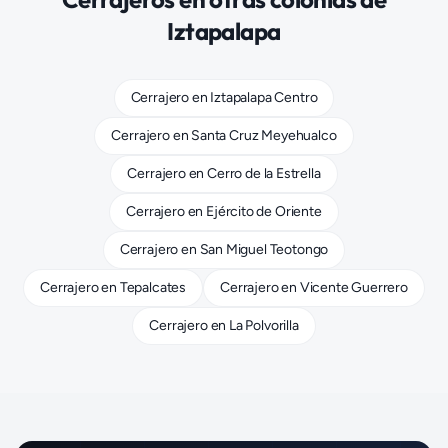
Iztapalapa
Cerrajero
en
Iztapalapa Centro
Cerrajero
en
Santa Cruz Meyehualco
Cerrajero
en
Cerro de la Estrella
Cerrajero
en
Ejército de Oriente
Cerrajero
en
San Miguel Teotongo
Cerrajero
en
Tepalcates
Cerrajero
en
Vicente Guerrero
Cerrajero
en
La Polvorilla