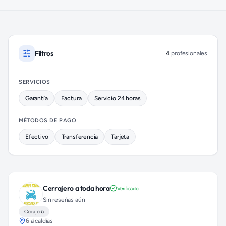
Cerrajeros disponibles en Iztapalapa (colonia Sierra de Guadal
Filtros
4
profesionales
SERVICIOS
Garantía
Factura
Servicio 24 horas
MÉTODOS DE PAGO
Efectivo
Transferencia
Tarjeta
Cerrajero a toda hora
Verificado
Sin reseñas aún
Cerrajería
6 alcaldías