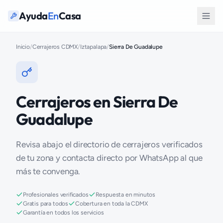
Ayuda
En
Casa
Inicio
/
Cerrajeros CDMX
/
Iztapalapa
/
Sierra De Guadalupe
Cerrajeros en Sierra De
Guadalupe
Revisa abajo el directorio de cerrajeros verificados
de tu zona y contacta directo por WhatsApp al que
más te convenga.
Profesionales verificados
Respuesta en minutos
Gratis para todos
Cobertura en toda la CDMX
Garantía en todos los servicios