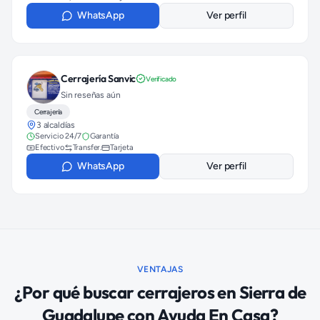
WhatsApp
Ver perfil
Cerrajería Sanvic
Verificado
Sin reseñas aún
Cerrajería
3 alcaldías
Servicio 24/7
Garantía
Efectivo
Transfer.
Tarjeta
WhatsApp
Ver perfil
VENTAJAS
¿Por qué buscar
cerrajeros
en
Sierra de
Guadalupe
con Ayuda En Casa?