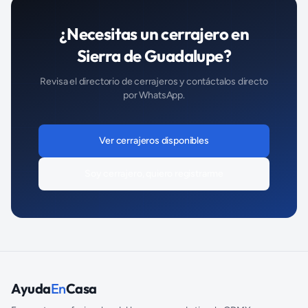
¿Necesitas un
cerrajero
en
Sierra de Guadalupe
?
Revisa el directorio de
cerrajeros
y contáctalos directo
por WhatsApp.
Ver
cerrajeros
disponibles
Soy
cerrajero
, quiero registrarme
Ayuda
En
Casa