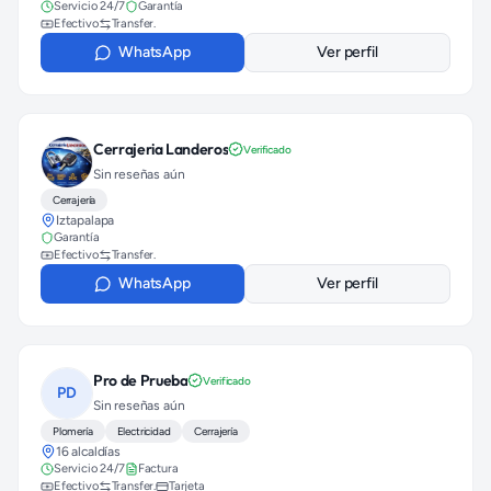
Servicio 24/7
Garantía
Efectivo
Transfer.
WhatsApp
Ver perfil
Cerrajeria Landeros
Verificado
Sin reseñas aún
Cerrajería
Iztapalapa
Garantía
Efectivo
Transfer.
WhatsApp
Ver perfil
Pro de Prueba
Verificado
PD
Sin reseñas aún
Plomería
Electricidad
Cerrajería
16 alcaldías
Servicio 24/7
Factura
Efectivo
Transfer.
Tarjeta