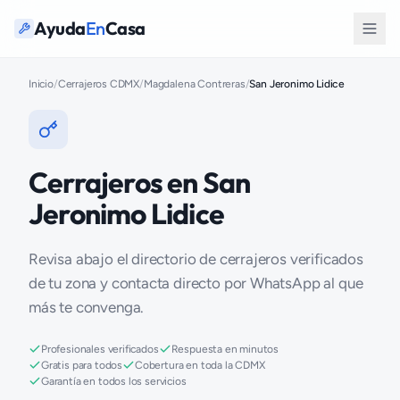
Ayuda
En
Casa
Inicio
/
Cerrajeros CDMX
/
Magdalena Contreras
/
San Jeronimo Lidice
Cerrajeros en San
Jeronimo Lidice
Revisa abajo el directorio de cerrajeros verificados
de tu zona y contacta directo por WhatsApp al que
más te convenga.
Profesionales verificados
Respuesta en minutos
Gratis para todos
Cobertura en toda la CDMX
Garantía en todos los servicios