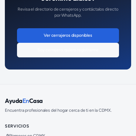
Revisa el directorio de
cerrajeros
y contáctalos directo
por WhatsApp.
Ver
cerrajeros
disponibles
Soy
cerrajero
, quiero registrarme
Ayuda
En
Casa
Encuentra profesionales del hogar cerca de ti en la CDMX.
SERVICIOS
Plomeros en CDMX