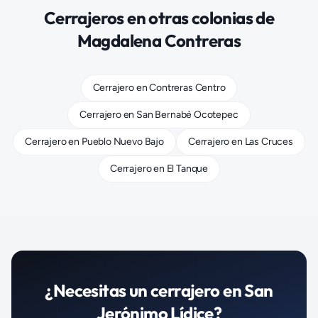
Cerrajeros
en otras colonias de
Magdalena Contreras
Cerrajero
en
Contreras Centro
Cerrajero
en
San Bernabé Ocotepec
Cerrajero
en
Pueblo Nuevo Bajo
Cerrajero
en
Las Cruces
Cerrajero
en
El Tanque
¿Necesitas un
cerrajero
en
San
Jerónimo Lídice
?