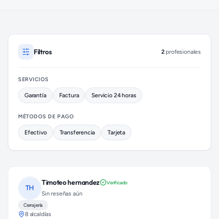
Cerrajeros disponibles en Magdalena Contreras (colonia San J
Filtros
2
profesionales
SERVICIOS
Garantía
Factura
Servicio 24 horas
MÉTODOS DE PAGO
Efectivo
Transferencia
Tarjeta
Timoteo hernandez
Verificado
TH
Sin reseñas aún
Cerrajería
8 alcaldías