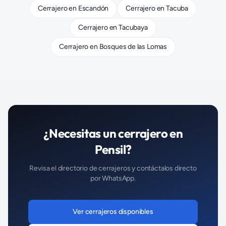
Cerrajero
en
Escandón
Cerrajero
en
Tacuba
Cerrajero
en
Tacubaya
Cerrajero
en
Bosques de las Lomas
¿Necesitas un
cerrajero
en
Pensil
?
Revisa el directorio de
cerrajeros
y contáctalos directo
por WhatsApp.
Ver
cerrajeros
disponibles