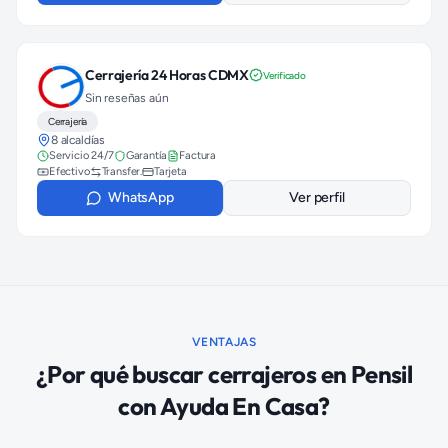
Cerrajería 24 Horas CDMX
Verificado
Sin reseñas aún
Cerrajería
8 alcaldías
Servicio 24/7
Garantía
Factura
Efectivo
Transfer.
Tarjeta
WhatsApp
Ver perfil
VENTAJAS
¿Por qué buscar
cerrajeros
en
Pensil
con Ayuda En Casa?