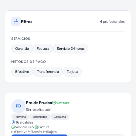
Cerrajeros disponibles en Miguel Hidalgo (colonia Pensil)
Filtros
4
profesionales
SERVICIOS
Garantía
Factura
Servicio 24 horas
MÉTODOS DE PAGO
Efectivo
Transferencia
Tarjeta
Pro de Prueba
Verificado
PD
Sin reseñas aún
Plomería
Electricidad
Cerrajería
16 alcaldías
Servicio 24/7
Factura
Efectivo
Transfer.
Tarjeta