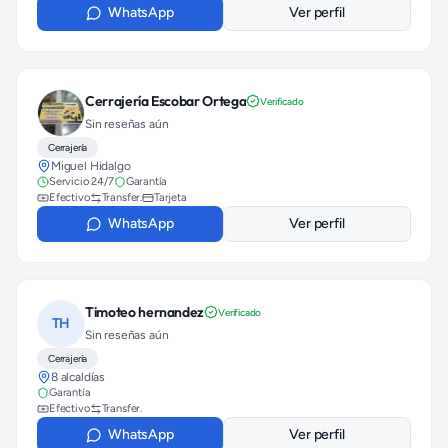
WhatsApp
Ver perfil
Cerrajería Escobar Ortega
Verificado
Sin reseñas aún
Cerrajería
Miguel Hidalgo
Servicio 24/7
Garantía
Efectivo
Transfer.
Tarjeta
WhatsApp
Ver perfil
Timoteo hernandez
Verificado
TH
Sin reseñas aún
Cerrajería
8 alcaldías
Garantía
Efectivo
Transfer.
WhatsApp
Ver perfil