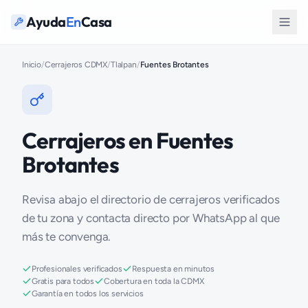
Ayuda
En
Casa
Inicio
/
Cerrajeros CDMX
/
Tlalpan
/
Fuentes Brotantes
Cerrajeros en Fuentes
Brotantes
Revisa abajo el directorio de cerrajeros verificados
de tu zona y contacta directo por WhatsApp al que
más te convenga.
Profesionales verificados
Respuesta en minutos
Gratis para todos
Cobertura en toda la CDMX
Garantía en todos los servicios