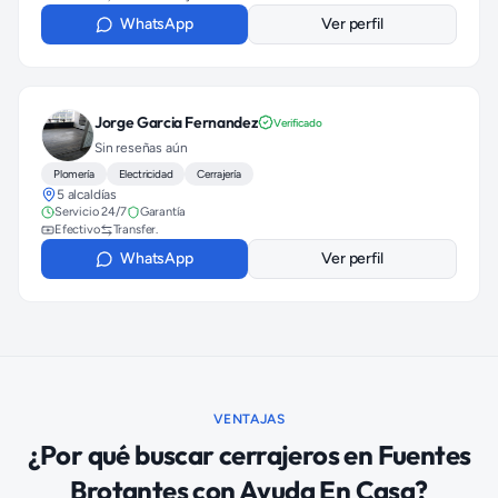
WhatsApp
Ver perfil
Jorge Garcia Fernandez
Verificado
Sin reseñas aún
Plomería
Electricidad
Cerrajería
5 alcaldías
Servicio 24/7
Garantía
Efectivo
Transfer.
WhatsApp
Ver perfil
VENTAJAS
¿Por qué buscar
cerrajeros
en
Fuentes
Brotantes
con Ayuda En Casa?