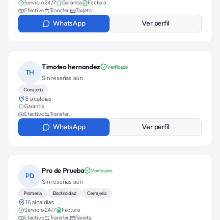
Servicio 24/7
Garantía
Factura
Efectivo
Transfer.
Tarjeta
WhatsApp
Ver perfil
Timoteo hernandez
Verificado
TH
Sin reseñas aún
Cerrajería
8 alcaldías
Garantía
Efectivo
Transfer.
WhatsApp
Ver perfil
Pro de Prueba
Verificado
PD
Sin reseñas aún
Plomería
Electricidad
Cerrajería
16 alcaldías
Servicio 24/7
Factura
Efectivo
Transfer.
Tarjeta