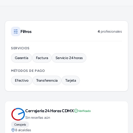
Cerrajeros disponibles en Tlalpan (colonia Fuentes Brotantes)
Filtros
4
profesionales
SERVICIOS
Garantía
Factura
Servicio 24 horas
MÉTODOS DE PAGO
Efectivo
Transferencia
Tarjeta
Cerrajería 24 Horas CDMX
Verificado
Sin reseñas aún
Cerrajería
8 alcaldías