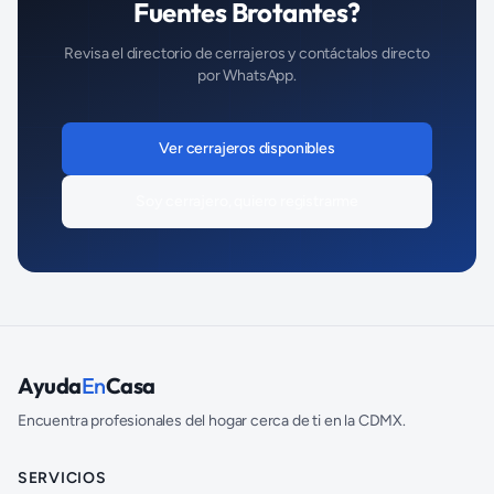
Fuentes Brotantes
?
Revisa el directorio de
cerrajeros
y contáctalos directo
por WhatsApp.
Ver
cerrajeros
disponibles
Soy
cerrajero
, quiero registrarme
Ayuda
En
Casa
Encuentra profesionales del hogar cerca de ti en la CDMX.
SERVICIOS