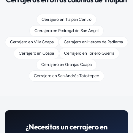
Cerrajero
en
Tlalpan Centro
Cerrajero
en
Pedregal de San Ángel
Cerrajero
en
Villa Coapa
Cerrajero
en
Héroes de Padierna
Cerrajero
en
Coapa
Cerrajero
en
Toriello Guerra
Cerrajero
en
Granjas Coapa
Cerrajero
en
San Andrés Totoltepec
¿Necesitas un
cerrajero
en