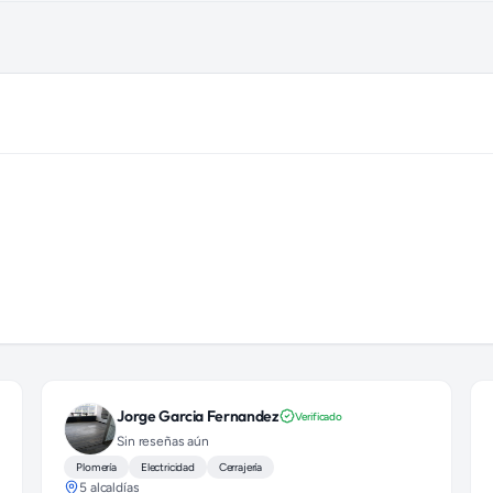
)
Jorge Garcia Fernandez
Verificado
Sin reseñas aún
Plomería
Electricidad
Cerrajería
5 alcaldías