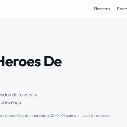
Plomeros
Electr
 Heroes De
icados de tu zona y
e convenga.
para todos
Cobertura en toda la CDMX
Garantía en todos los servicios