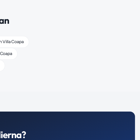
pan
n
Villa Coapa
 Coapa
ierna
?