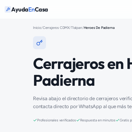
Ayuda
En
Casa
Inicio
/
Cerrajeros CDMX
/
Tlalpan
/
Heroes De Padierna
Cerrajeros en
Padierna
Revisa abajo el directorio de cerrajeros verif
contacta directo por WhatsApp al que más t
Profesionales verificados
Respuesta en minutos
Gratis 