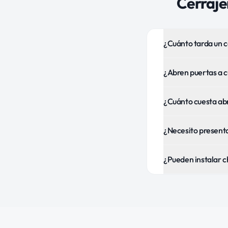
Cerraje
¿Cuánto tarda un c
¿Abren puertas a c
¿Cuánto cuesta abr
¿Necesito presentar
¿Pueden instalar c