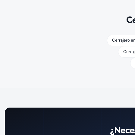
Ce
Cerrajero
e
Cerra
¿Nece