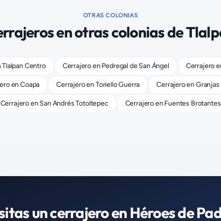
OTRAS COLONIAS
rrajeros
en otras colonias de
Tlal
n
Tlalpan Centro
Cerrajero
en
Pedregal de San Ángel
Cerrajero
e
jero
en
Coapa
Cerrajero
en
Toriello Guerra
Cerrajero
en
Granjas
Cerrajero
en
San Andrés Totoltepec
Cerrajero
en
Fuentes Brotantes
sitas un
cerrajero
en
Héroes de Pad