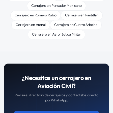
Cerrajero
en
Pensador Mexicano
Cerrajero
en
Romero Rubio
Cerrajero
en
Pantitlán
Cerrajero
en
Arenal
Cerrajero
en
Cuatro Árboles
Cerrajero
en
Aeronáutica Militar
¿Necesitas un
cerrajero
en
Aviación Civil
?
Revisa el directorio de
cerrajeros
y contáctalos directo
por WhatsApp.