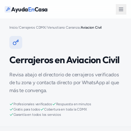
Ayuda
En
Casa
Inicio
/
Cerrajeros CDMX
/
Venustiano Carranza
/
Aviacion Civil
Cerrajeros en Aviacion Civil
Revisa abajo el directorio de cerrajeros verificados
de tu zona y contacta directo por WhatsApp al que
más te convenga.
Profesionales verificados
Respuesta en minutos
Gratis para todos
Cobertura en toda la CDMX
Garantía en todos los servicios