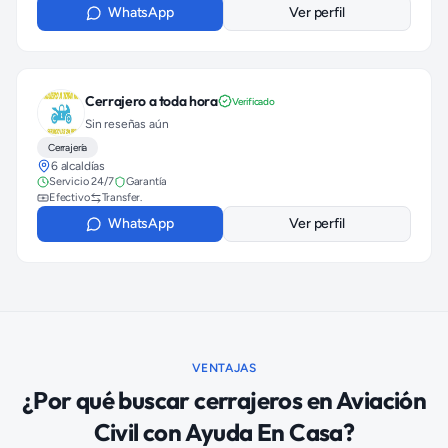
WhatsApp
Ver perfil
Cerrajero a toda hora
Verificado
Sin reseñas aún
Cerrajería
6 alcaldías
Servicio 24/7
Garantía
Efectivo
Transfer.
WhatsApp
Ver perfil
VENTAJAS
¿Por qué buscar
cerrajeros
en
Aviación
Civil
con Ayuda En Casa?