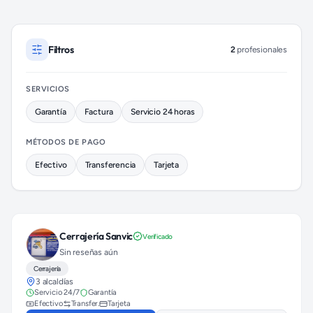
Cerrajeros disponibles en Venustiano Carranza (colonia Aviació
Filtros
2
profesionales
SERVICIOS
Garantía
Factura
Servicio 24 horas
MÉTODOS DE PAGO
Efectivo
Transferencia
Tarjeta
Cerrajería Sanvic
Verificado
Sin reseñas aún
Cerrajería
3 alcaldías
Servicio 24/7
Garantía
Efectivo
Transfer.
Tarjeta