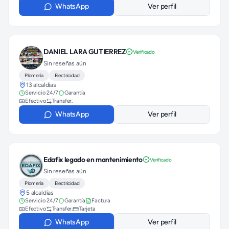
WhatsApp
Ver perfil
DANIEL LARA GUTIERREZ
Verificado
Sin reseñas aún
Plomería
Electricidad
13 alcaldías
Servicio 24/7
Garantía
Efectivo
Transfer.
WhatsApp
Ver perfil
Edafix legado en mantenimiento
Verificado
Sin reseñas aún
Plomería
Electricidad
5 alcaldías
Servicio 24/7
Garantía
Factura
Efectivo
Transfer.
Tarjeta
WhatsApp
Ver perfil