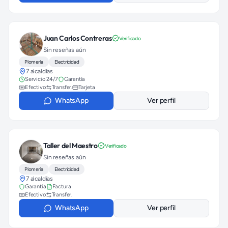
Juan Carlos Contreras
Verificado
Sin reseñas aún
Plomería
Electricidad
7 alcaldías
Servicio 24/7
Garantía
Efectivo
Transfer.
Tarjeta
WhatsApp
Ver perfil
Taller del Maestro
Verificado
Sin reseñas aún
Plomería
Electricidad
7 alcaldías
Garantía
Factura
Efectivo
Transfer.
WhatsApp
Ver perfil