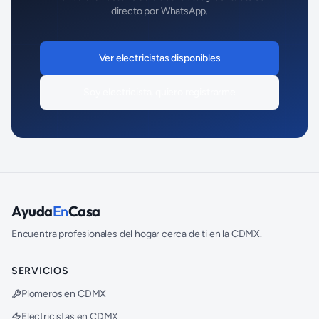
directo por WhatsApp.
Ver
electricistas
disponibles
Soy
electricista
, quiero registrarme
Ayuda
En
Casa
Encuentra profesionales del hogar cerca de ti en la CDMX.
SERVICIOS
Plomeros en CDMX
Electricistas en CDMX