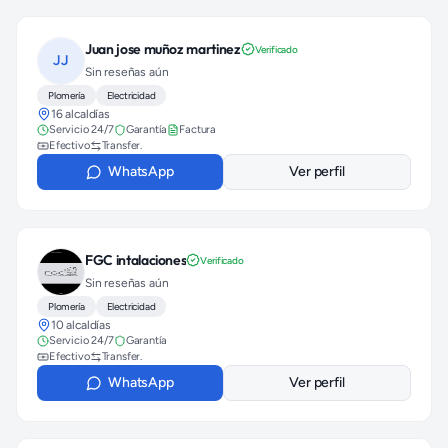
Juan jose muñoz martinez
Verificado
JJ
Sin reseñas aún
Plomería
Electricidad
16 alcaldías
Servicio 24/7
Garantía
Factura
Efectivo
Transfer.
WhatsApp
Ver perfil
FGC intalaciones
Verificado
Sin reseñas aún
Plomería
Electricidad
10 alcaldías
Servicio 24/7
Garantía
Efectivo
Transfer.
WhatsApp
Ver perfil