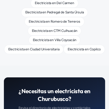
Electricista
en
Del Carmen
Electricista
en
Pedregal de Santa Úrsula
Electricista
en
Romero de Terreros
Electricista
en
CTM Culhuacán
Electricista
en
Villa Coyoacán
Electricista
en
Ciudad Universitaria
Electricista
en
Copilco
¿Necesitas un
electricista
en
Churubusco
?
Revisa el directorio de
electricistas
y contáctalos