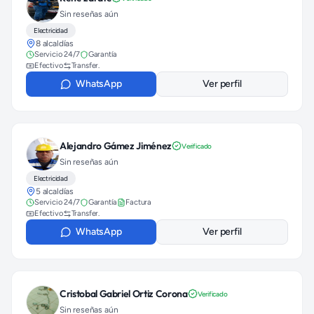
Sin reseñas aún
Electricidad
8 alcaldías
Servicio 24/7
Garantía
Efectivo
Transfer.
WhatsApp
Ver perfil
Alejandro Gámez Jiménez
Verificado
Sin reseñas aún
Electricidad
5 alcaldías
Servicio 24/7
Garantía
Factura
Efectivo
Transfer.
WhatsApp
Ver perfil
Cristobal Gabriel Ortiz Corona
Verificado
Sin reseñas aún