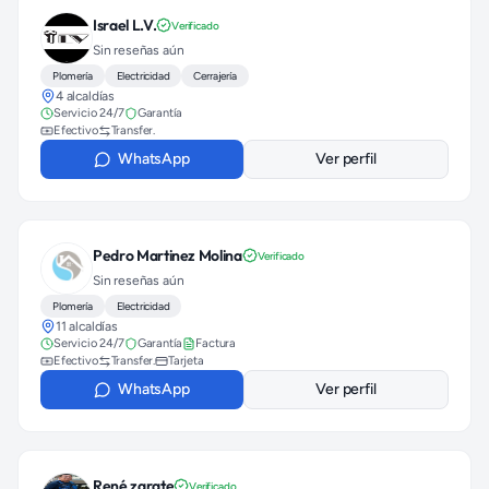
Israel L.V.
Verificado
Sin reseñas aún
Plomería
Electricidad
Cerrajería
4 alcaldías
Servicio 24/7
Garantía
Efectivo
Transfer.
WhatsApp
Ver perfil
Pedro Martinez Molina
Verificado
Sin reseñas aún
Plomería
Electricidad
11 alcaldías
Servicio 24/7
Garantía
Factura
Efectivo
Transfer.
Tarjeta
WhatsApp
Ver perfil
René zarate
Verificado