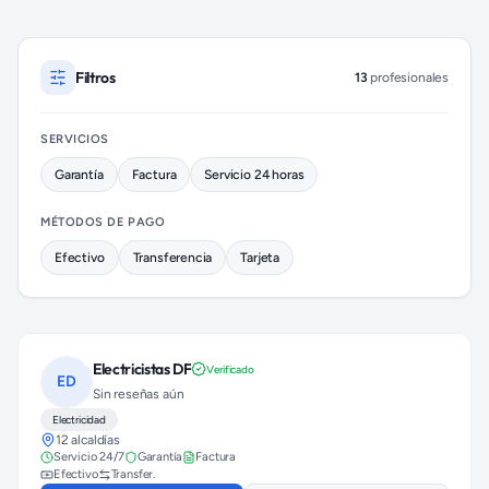
Electricistas disponibles en Coyoacán (colonia Churubusco)
Filtros
13
profesionales
SERVICIOS
Garantía
Factura
Servicio 24 horas
MÉTODOS DE PAGO
Efectivo
Transferencia
Tarjeta
Electricistas DF
Verificado
ED
Sin reseñas aún
Electricidad
12 alcaldías
Servicio 24/7
Garantía
Factura
Efectivo
Transfer.