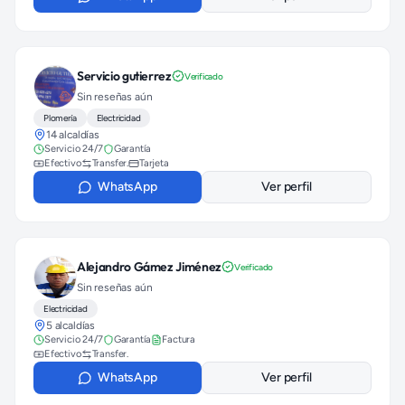
Servicio gutierrez
Verificado
Sin reseñas aún
Plomería
Electricidad
14 alcaldías
Servicio 24/7
Garantía
Efectivo
Transfer.
Tarjeta
WhatsApp
Ver perfil
Alejandro Gámez Jiménez
Verificado
Sin reseñas aún
Electricidad
5 alcaldías
Servicio 24/7
Garantía
Factura
Efectivo
Transfer.
WhatsApp
Ver perfil