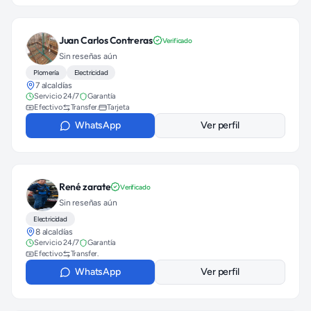
Juan Carlos Contreras
Verificado
Sin reseñas aún
Plomería
Electricidad
7 alcaldías
Servicio 24/7
Garantía
Efectivo
Transfer.
Tarjeta
WhatsApp
Ver perfil
René zarate
Verificado
Sin reseñas aún
Electricidad
8 alcaldías
Servicio 24/7
Garantía
Efectivo
Transfer.
WhatsApp
Ver perfil