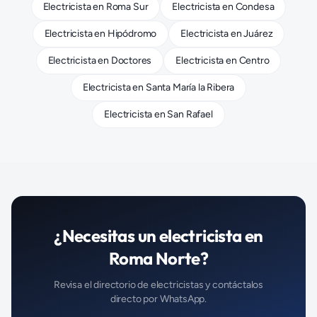
Electricista
en
Roma Sur
Electricista
en
Condesa
Electricista
en
Hipódromo
Electricista
en
Juárez
Electricista
en
Doctores
Electricista
en
Centro
Electricista
en
Santa María la Ribera
Electricista
en
San Rafael
¿Necesitas un
electricista
en
Roma Norte
?
Revisa el directorio de
electricistas
y contáctalos
directo por WhatsApp.