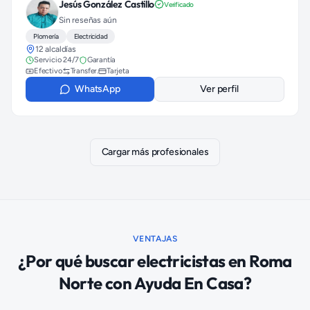
Jesús González Castillo
Verificado
Sin reseñas aún
Plomería
Electricidad
12 alcaldías
Servicio 24/7
Garantía
Efectivo
Transfer.
Tarjeta
WhatsApp
Ver perfil
Cargar más profesionales
VENTAJAS
¿Por qué buscar
electricistas
en
Roma
Norte
con Ayuda En Casa?