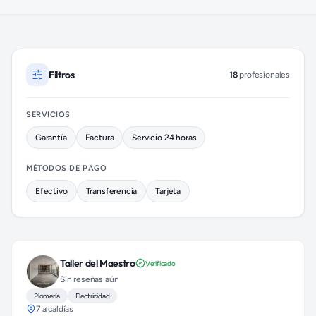
Electricistas disponibles en Cuauhtémoc (colonia Roma Norte
Filtros
18
profesionales
SERVICIOS
Garantía
Factura
Servicio 24 horas
MÉTODOS DE PAGO
Efectivo
Transferencia
Tarjeta
Taller del Maestro
Verificado
Sin reseñas aún
Plomería
Electricidad
7 alcaldías