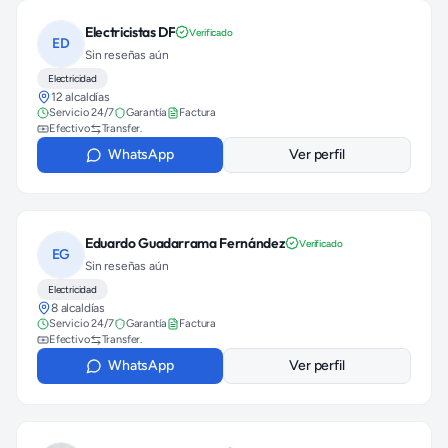
Electricistas DF
Verificado
ED
Sin reseñas aún
Electricidad
12 alcaldías
Servicio 24/7
Garantía
Factura
Efectivo
Transfer.
WhatsApp
Ver perfil
Eduardo Guadarrama Fernández
Verificado
EG
Sin reseñas aún
Electricidad
8 alcaldías
Servicio 24/7
Garantía
Factura
Efectivo
Transfer.
WhatsApp
Ver perfil