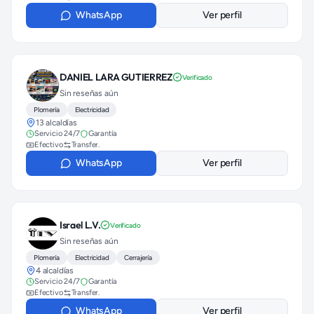
WhatsApp
Ver perfil
DANIEL LARA GUTIERREZ
Verificado
Sin reseñas aún
Plomería
Electricidad
13 alcaldías
Servicio 24/7
Garantía
Efectivo
Transfer.
WhatsApp
Ver perfil
Israel L.V.
Verificado
Sin reseñas aún
Plomería
Electricidad
Cerrajería
4 alcaldías
Servicio 24/7
Garantía
Efectivo
Transfer.
WhatsApp
Ver perfil