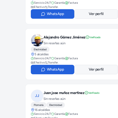
Servicio 24/7
Garantía
Factura
Efectivo
Transfer.
WhatsApp
Ver perfil
Alejandro Gámez Jiménez
Verificado
Sin reseñas aún
Electricidad
5 alcaldías
Servicio 24/7
Garantía
Factura
Efectivo
Transfer.
WhatsApp
Ver perfil
Juan jose muñoz martinez
Verificado
JJ
Sin reseñas aún
Plomería
Electricidad
16 alcaldías
Servicio 24/7
Garantía
Factura