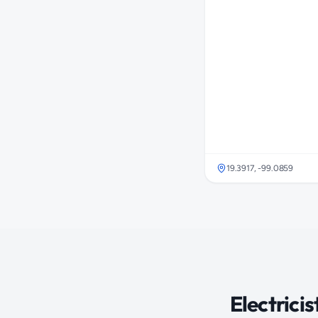
19.3917
,
-99.0859
Electricis