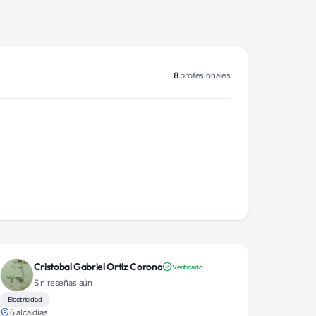
8
profesionales
Cristobal Gabriel Ortiz Corona
Verificado
Sin reseñas aún
Electricidad
6 alcaldías