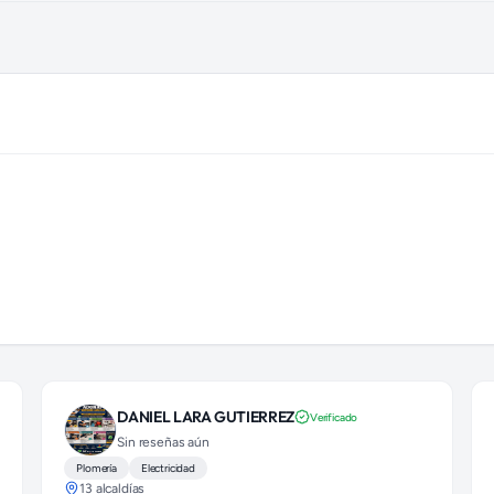
illán)
DANIEL LARA GUTIERREZ
Verificado
Sin reseñas aún
Plomería
Electricidad
13 alcaldías