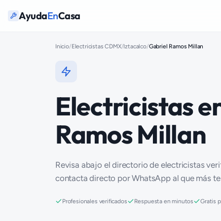
Ayuda
En
Casa
Inicio
/
Electricistas CDMX
/
Iztacalco
/
Gabriel Ramos Millan
Electricistas e
Ramos Millan
Revisa abajo el directorio de electricistas ver
contacta directo por WhatsApp al que más t
Profesionales verificados
Respuesta en minutos
Gratis 