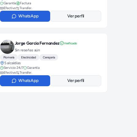
Garantía
Factura
Efectivo
Transfer.
WhatsApp
Ver perfil
Jorge Garcia Fernandez
Verificado
Sin reseñas aún
Plomería
Electricidad
Cerrajería
5 alcaldías
Servicio 24/7
Garantía
Efectivo
Transfer.
WhatsApp
Ver perfil