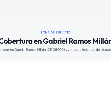
ZONA DE SERVICIO
Cobertura en
Gabriel Ramos Millá
tendemos
Gabriel Ramos Millán
(CP
08000
) y zonas colindantes de
Iztaca