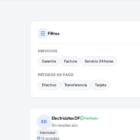
Electricistas disponibles en Iztacalco (colonia Gabriel Ramos M
Filtros
SERVICIOS
Garantía
Factura
Servicio 24 horas
MÉTODOS DE PAGO
Efectivo
Transferencia
Tarjeta
Electricistas DF
Verificado
ED
Sin reseñas aún
Electricidad
12 alcaldías