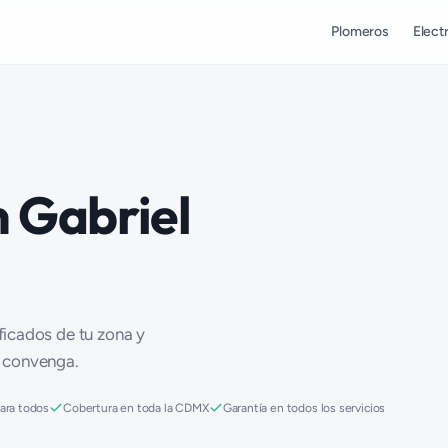
Plomeros
Electr
n Gabriel
ificados de tu zona y
e convenga.
para todos
Cobertura en toda la CDMX
Garantía en todos los servicios