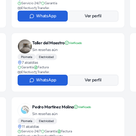
Servicio 24/7
Garantía
Efectivo
Transfer.
WhatsApp
Ver perfil
Taller del Maestro
Verificado
Sin reseñas aún
Plomería
Electricidad
7 alcaldías
Garantía
Factura
Efectivo
Transfer.
WhatsApp
Ver perfil
Pedro Martinez Molina
Verificado
Sin reseñas aún
Plomería
Electricidad
11 alcaldías
Servicio 24/7
Garantía
Factura