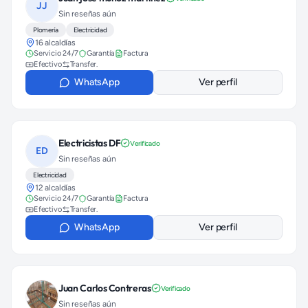
JJ
Sin reseñas aún
Plomería
Electricidad
16 alcaldías
Servicio 24/7
Garantía
Factura
Efectivo
Transfer.
WhatsApp
Ver perfil
Electricistas DF
Verificado
ED
Sin reseñas aún
Electricidad
12 alcaldías
Servicio 24/7
Garantía
Factura
Efectivo
Transfer.
WhatsApp
Ver perfil
Juan Carlos Contreras
Verificado
Sin reseñas aún