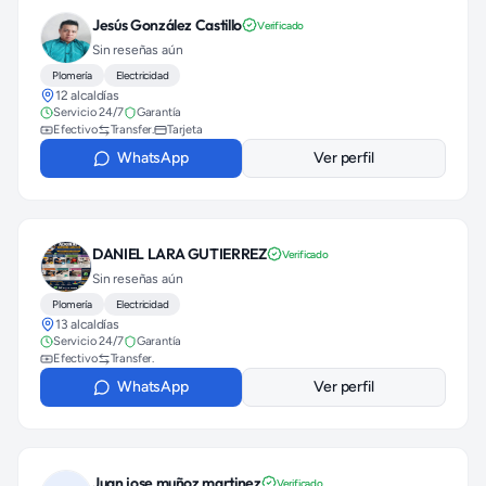
Jesús González Castillo
Verificado
Sin reseñas aún
Plomería
Electricidad
12 alcaldías
Servicio 24/7
Garantía
Efectivo
Transfer.
Tarjeta
WhatsApp
Ver perfil
DANIEL LARA GUTIERREZ
Verificado
Sin reseñas aún
Plomería
Electricidad
13 alcaldías
Servicio 24/7
Garantía
Efectivo
Transfer.
WhatsApp
Ver perfil
Juan jose muñoz martinez
Verificado