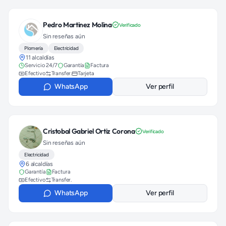
Pedro Martinez Molina
Verificado
Sin reseñas aún
Plomería
Electricidad
11 alcaldías
Servicio 24/7
Garantía
Factura
Efectivo
Transfer.
Tarjeta
WhatsApp
Ver perfil
Cristobal Gabriel Ortiz Corona
Verificado
Sin reseñas aún
Electricidad
6 alcaldías
Garantía
Factura
Efectivo
Transfer.
WhatsApp
Ver perfil