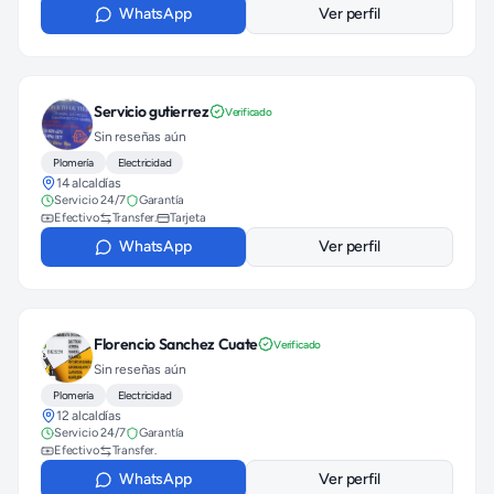
WhatsApp
Ver perfil
Servicio gutierrez
Verificado
Sin reseñas aún
Plomería
Electricidad
14 alcaldías
Servicio 24/7
Garantía
Efectivo
Transfer.
Tarjeta
WhatsApp
Ver perfil
Florencio Sanchez Cuate
Verificado
Sin reseñas aún
Plomería
Electricidad
12 alcaldías
Servicio 24/7
Garantía
Efectivo
Transfer.
WhatsApp
Ver perfil