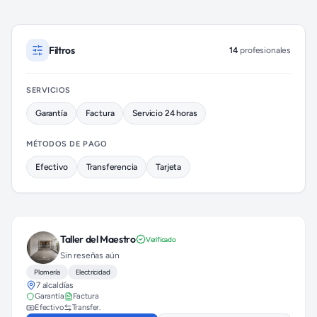
Electricistas disponibles en Miguel Hidalgo (colonia Anzures)
Filtros
14
profesionales
SERVICIOS
Garantía
Factura
Servicio 24 horas
MÉTODOS DE PAGO
Efectivo
Transferencia
Tarjeta
Taller del Maestro
Verificado
Sin reseñas aún
Plomería
Electricidad
7 alcaldías
Garantía
Factura
Efectivo
Transfer.