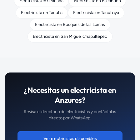
Electricista
en
Granada
Electricista
en
Escandón
Electricista
en
Tacuba
Electricista
en
Tacubaya
Electricista
en
Bosques de las Lomas
Electricista
en
San Miguel Chapultepec
¿Necesitas un
electricista
en
Anzures
?
Revisa el directorio de
electricistas
y contáctalos
directo por WhatsApp.
Ver
electricistas
disponibles