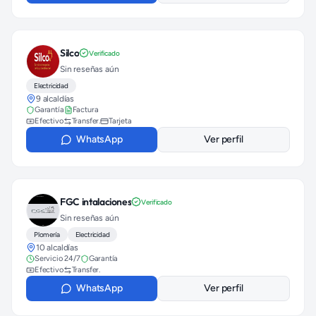
Silco
Verificado
Sin reseñas aún
Electricidad
9 alcaldías
Garantía
Factura
Efectivo
Transfer.
Tarjeta
WhatsApp
Ver perfil
FGC intalaciones
Verificado
Sin reseñas aún
Plomería
Electricidad
10 alcaldías
Servicio 24/7
Garantía
Efectivo
Transfer.
WhatsApp
Ver perfil