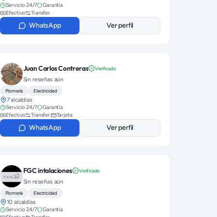
Servicio 24/7
Garantía
Efectivo
Transfer.
WhatsApp
Ver perfil
Juan Carlos Contreras
Verificado
Sin reseñas aún
Plomería
Electricidad
7 alcaldías
Servicio 24/7
Garantía
Efectivo
Transfer.
Tarjeta
WhatsApp
Ver perfil
FGC intalaciones
Verificado
Sin reseñas aún
Plomería
Electricidad
10 alcaldías
Servicio 24/7
Garantía