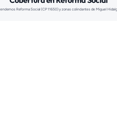
Cobertura en
Reforma Social
tendemos
Reforma Social
(CP
11650
) y zonas colindantes de
Miguel Hidal