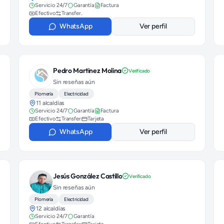
Servicio 24/7
Garantía
Factura
Efectivo
Transfer.
WhatsApp
Ver perfil
Pedro Martinez Molina
Verificado
Sin reseñas aún
Plomería
Electricidad
11 alcaldías
Servicio 24/7
Garantía
Factura
Efectivo
Transfer.
Tarjeta
WhatsApp
Ver perfil
Jesús González Castillo
Verificado
Sin reseñas aún
Plomería
Electricidad
12 alcaldías
Servicio 24/7
Garantía