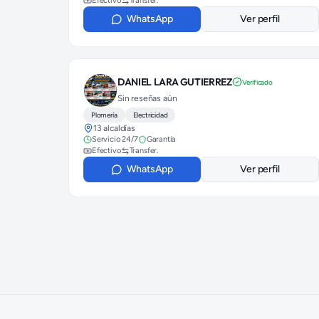
Efectivo
Transfer.
WhatsApp
Ver perfil
DANIEL LARA GUTIERREZ
Verificado
Sin reseñas aún
Plomería
Electricidad
13 alcaldías
Servicio 24/7
Garantía
Efectivo
Transfer.
WhatsApp
Ver perfil