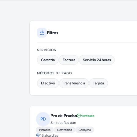
Electricistas disponibles en Miguel Hidalgo (colonia Reforma S
Filtros
SERVICIOS
Garantía
Factura
Servicio 24 horas
MÉTODOS DE PAGO
Efectivo
Transferencia
Tarjeta
Pro de Prueba
Verificado
PD
Sin reseñas aún
Plomería
Electricidad
Cerrajería
16 alcaldías