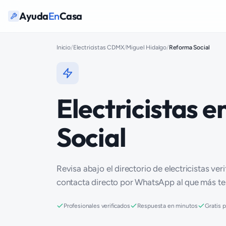
Ayuda
En
Casa
Inicio
/
Electricistas CDMX
/
Miguel Hidalgo
/
Reforma Social
Electricistas 
Social
Revisa abajo el directorio de electricistas ver
contacta directo por WhatsApp al que más t
Profesionales verificados
Respuesta en minutos
Gratis 