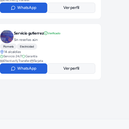
Efectivo
Transfer.
WhatsApp
Ver perfil
Servicio gutierrez
Verificado
Sin reseñas aún
Plomería
Electricidad
14 alcaldías
Servicio 24/7
Garantía
Efectivo
Transfer.
Tarjeta
WhatsApp
Ver perfil