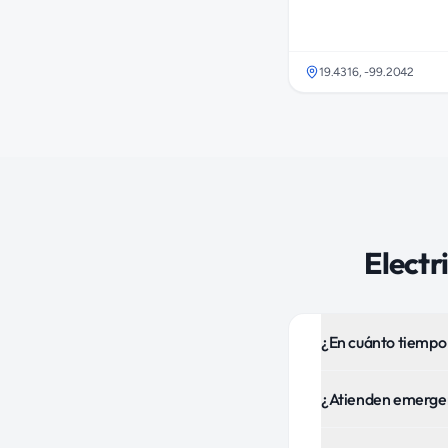
19.4316
,
-99.2042
Electr
¿En cuánto tiempo 
¿Atienden emergen