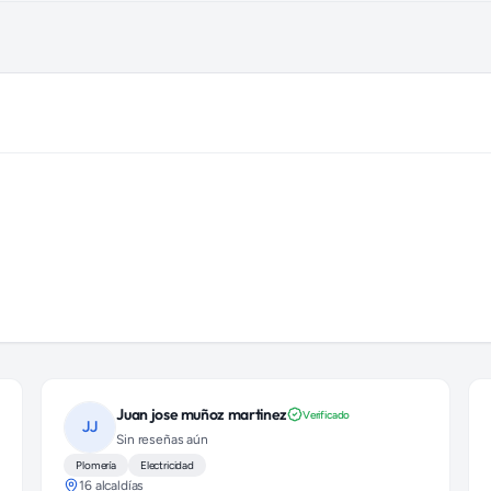
ocial)
Juan jose muñoz martinez
Verificado
JJ
Sin reseñas aún
Plomería
Electricidad
16 alcaldías