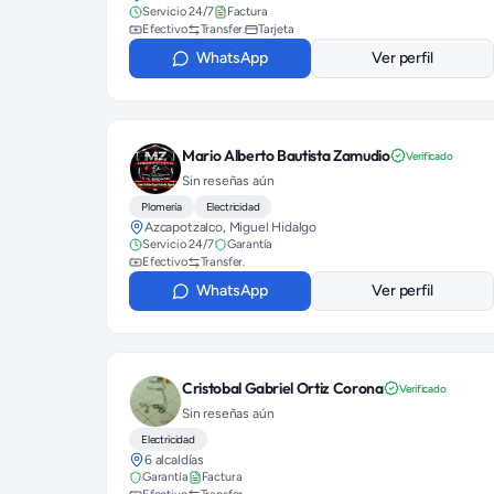
Servicio 24/7
Factura
Efectivo
Transfer.
Tarjeta
WhatsApp
Ver perfil
Mario Alberto Bautista Zamudio
Verificado
Sin reseñas aún
Plomería
Electricidad
Azcapotzalco, Miguel Hidalgo
Servicio 24/7
Garantía
Efectivo
Transfer.
WhatsApp
Ver perfil
Cristobal Gabriel Ortiz Corona
Verificado
Sin reseñas aún
Electricidad
6 alcaldías
Garantía
Factura