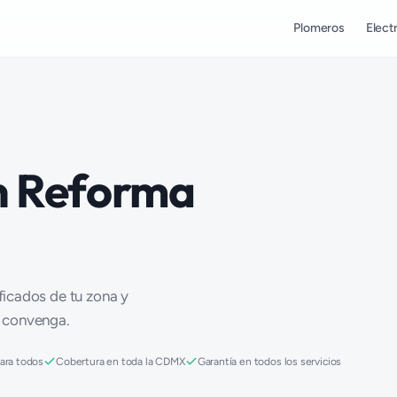
Plomeros
Electr
en Reforma
ificados de tu zona y
e convenga.
para todos
Cobertura en toda la CDMX
Garantía en todos los servicios