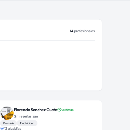
14
profesionales
Florencio Sanchez Cuate
Verificado
Sin reseñas aún
Plomería
Electricidad
12 alcaldías