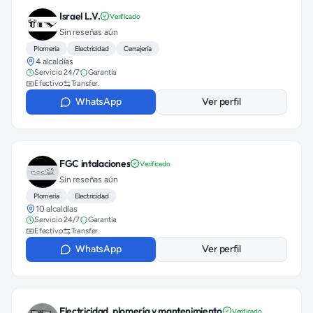
Israel L.V.
Verificado
Sin reseñas aún
Plomería
Electricidad
Cerrajería
4 alcaldías
Servicio 24/7
Garantía
Efectivo
Transfer.
WhatsApp
Ver perfil
FGC intalaciones
Verificado
Sin reseñas aún
Plomería
Electricidad
10 alcaldías
Servicio 24/7
Garantía
Efectivo
Transfer.
WhatsApp
Ver perfil
Electricidad, plomería y mantenimiento
Verificado