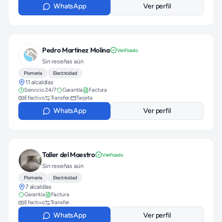
WhatsApp
Ver perfil
Pedro Martinez Molina
Verificado
Sin reseñas aún
Plomería
Electricidad
11 alcaldías
Servicio 24/7
Garantía
Factura
Efectivo
Transfer.
Tarjeta
WhatsApp
Ver perfil
Taller del Maestro
Verificado
Sin reseñas aún
Plomería
Electricidad
7 alcaldías
Garantía
Factura
Efectivo
Transfer.
WhatsApp
Ver perfil