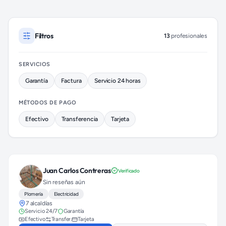
Plomeros disponibles en Benito Juárez (colonia Nápoles)
Filtros
13
profesionales
SERVICIOS
Garantía
Factura
Servicio 24 horas
MÉTODOS DE PAGO
Efectivo
Transferencia
Tarjeta
Juan Carlos Contreras
Verificado
Sin reseñas aún
Plomería
Electricidad
7 alcaldías
Servicio 24/7
Garantía
Efectivo
Transfer.
Tarjeta