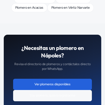
Plomero
en
Acacias
Plomero
en
Vértiz Narvarte
¿Necesitas un
plomero
en
Nápoles
?
Revisa el directorio de
plomeros
y contáctalos directo
por WhatsApp.
Ver
plomeros
disponibles
Soy
plomero
, quiero registrarme