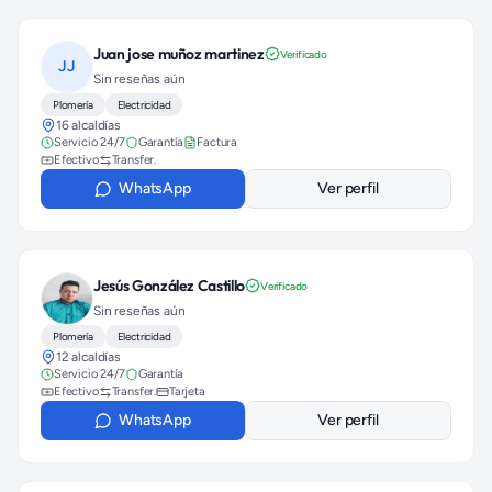
Juan jose muñoz martinez
Verificado
JJ
Sin reseñas aún
Plomería
Electricidad
16 alcaldías
Servicio 24/7
Garantía
Factura
Efectivo
Transfer.
WhatsApp
Ver perfil
Jesús González Castillo
Verificado
Sin reseñas aún
Plomería
Electricidad
12 alcaldías
Servicio 24/7
Garantía
Efectivo
Transfer.
Tarjeta
WhatsApp
Ver perfil