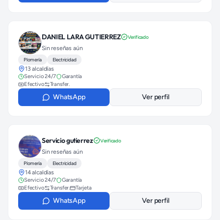
DANIEL LARA GUTIERREZ
Verificado
Sin reseñas aún
Plomería
Electricidad
13 alcaldías
Servicio 24/7
Garantía
Efectivo
Transfer.
WhatsApp
Ver perfil
Servicio gutierrez
Verificado
Sin reseñas aún
Plomería
Electricidad
14 alcaldías
Servicio 24/7
Garantía
Efectivo
Transfer.
Tarjeta
WhatsApp
Ver perfil