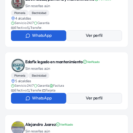
Sin reseñas aún
Plomería
Electricidad
4 alcaldías
Servicio 24/7
Garantía
Efectivo
Transfer.
WhatsApp
Ver perfil
Edafix legado en mantenimiento
Verificado
Sin reseñas aún
Plomería
Electricidad
5 alcaldías
Servicio 24/7
Garantía
Factura
Efectivo
Transfer.
Tarjeta
WhatsApp
Ver perfil
Alejandro Juarez
Verificado
Sin reseñas aún