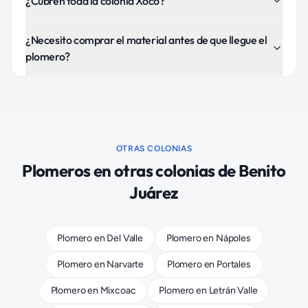
¿Cubren toda la colonia Xoco?
¿Necesito comprar el material antes de que llegue el
plomero?
OTRAS COLONIAS
Plomeros
en otras colonias de
Benito
Juárez
Plomero
en
Del Valle
Plomero
en
Nápoles
Plomero
en
Narvarte
Plomero
en
Portales
Plomero
en
Mixcoac
Plomero
en
Letrán Valle