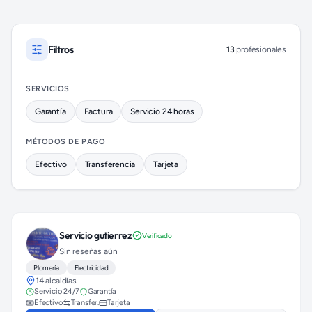
Plomeros disponibles en Benito Juárez (colonia Xoco)
Filtros
13
profesionales
SERVICIOS
Garantía
Factura
Servicio 24 horas
MÉTODOS DE PAGO
Efectivo
Transferencia
Tarjeta
Servicio gutierrez
Verificado
Sin reseñas aún
Plomería
Electricidad
14 alcaldías
Servicio 24/7
Garantía
Efectivo
Transfer.
Tarjeta