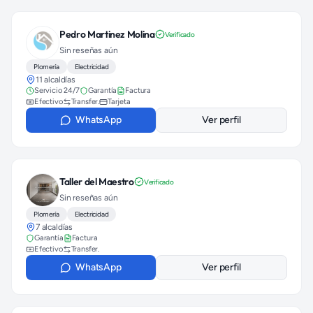
Pedro Martinez Molina
Verificado
Sin reseñas aún
Plomería
Electricidad
11 alcaldías
Servicio 24/7
Garantía
Factura
Efectivo
Transfer.
Tarjeta
WhatsApp
Ver perfil
Taller del Maestro
Verificado
Sin reseñas aún
Plomería
Electricidad
7 alcaldías
Garantía
Factura
Efectivo
Transfer.
WhatsApp
Ver perfil