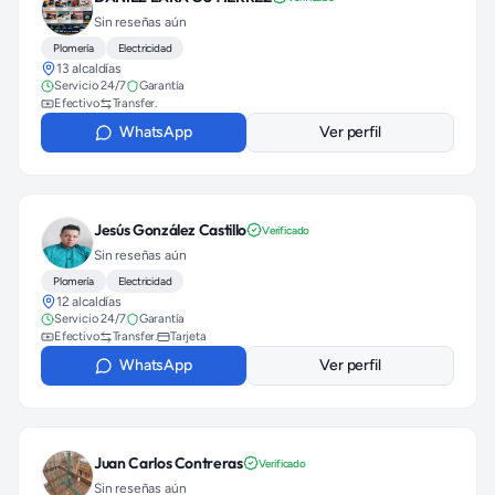
Sin reseñas aún
Plomería
Electricidad
13 alcaldías
Servicio 24/7
Garantía
Efectivo
Transfer.
WhatsApp
Ver perfil
Jesús González Castillo
Verificado
Sin reseñas aún
Plomería
Electricidad
12 alcaldías
Servicio 24/7
Garantía
Efectivo
Transfer.
Tarjeta
WhatsApp
Ver perfil
Juan Carlos Contreras
Verificado
Sin reseñas aún