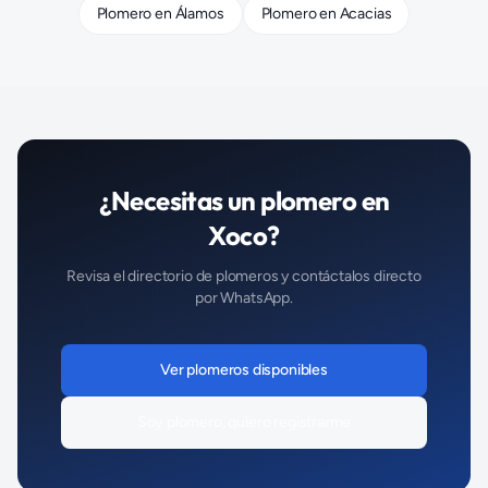
Plomero
en
Álamos
Plomero
en
Acacias
¿Necesitas un
plomero
en
Xoco
?
Revisa el directorio de
plomeros
y contáctalos directo
por WhatsApp.
Ver
plomeros
disponibles
Soy
plomero
, quiero registrarme