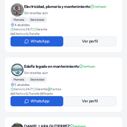
Electricidad, plomería y mantenimiento
Verificado
Sin reseñas aún
Plomería
Electricidad
4 alcaldías
Servicio 24/7
Garantía
Efectivo
Transfer.
WhatsApp
Ver perfil
Edafix legado en mantenimiento
Verificado
Sin reseñas aún
Plomería
Electricidad
5 alcaldías
Servicio 24/7
Garantía
Factura
Efectivo
Transfer.
Tarjeta
WhatsApp
Ver perfil
DANIEL LARA GUTIERREZ
Verificado