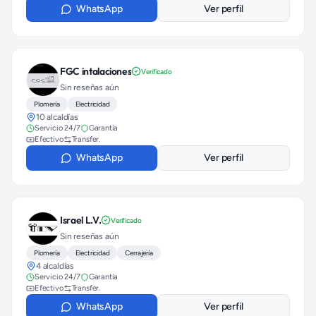
WhatsApp
Ver perfil
FGC intalaciones
Verificado
Sin reseñas aún
Plomería
Electricidad
10 alcaldías
Servicio 24/7
Garantía
Efectivo
Transfer.
WhatsApp
Ver perfil
Israel L.V.
Verificado
Sin reseñas aún
Plomería
Electricidad
Cerrajería
4 alcaldías
Servicio 24/7
Garantía
Efectivo
Transfer.
WhatsApp
Ver perfil