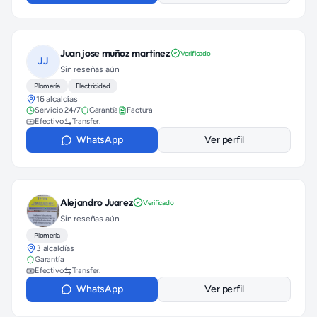
Juan jose muñoz martinez
Verificado
JJ
Sin reseñas aún
Plomería
Electricidad
16 alcaldías
Servicio 24/7
Garantía
Factura
Efectivo
Transfer.
WhatsApp
Ver perfil
Alejandro Juarez
Verificado
Sin reseñas aún
Plomería
3 alcaldías
Garantía
Efectivo
Transfer.
WhatsApp
Ver perfil