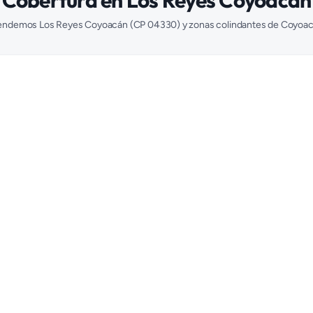
Cobertura en
Los Reyes Coyoacán
endemos
Los Reyes Coyoacán
(CP
04330
) y zonas colindantes de
Coyoac