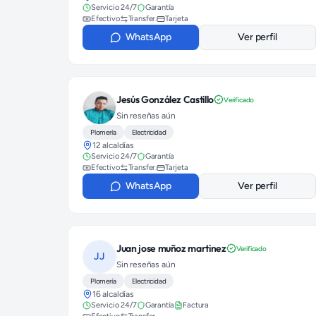
Servicio 24/7
Garantía
Efectivo
Transfer.
Tarjeta
WhatsApp
Ver perfil
Jesús González Castillo
Verificado
Sin reseñas aún
Plomería
Electricidad
12 alcaldías
Servicio 24/7
Garantía
Efectivo
Transfer.
Tarjeta
WhatsApp
Ver perfil
Juan jose muñoz martinez
Verificado
JJ
Sin reseñas aún
Plomería
Electricidad
16 alcaldías
Servicio 24/7
Garantía
Factura