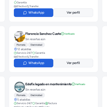
Garantía
Efectivo
Transfer.
WhatsApp
Ver perfil
Florencio Sanchez Cuate
Verificado
Sin reseñas aún
Plomería
Electricidad
12 alcaldías
Servicio 24/7
Garantía
Efectivo
Transfer.
WhatsApp
Ver perfil
Edafix legado en mantenimiento
Verificado
Sin reseñas aún
Plomería
Electricidad
5 alcaldías
Servicio 24/7
Garantía
Factura