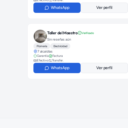
Efectivo
Transfer.
WhatsApp
Ver perfil
Taller del Maestro
Verificado
Sin reseñas aún
Plomería
Electricidad
7 alcaldías
Garantía
Factura
Efectivo
Transfer.
WhatsApp
Ver perfil