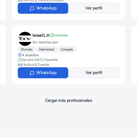
Efectivo
Transfer.
Tarjeta
WhatsApp
Ver perfil
Israel L.V.
Verificado
Sin reseñas aún
Plomería
Electricidad
Cerrajería
4 alcaldías
Servicio 24/7
Garantía
Efectivo
Transfer.
WhatsApp
Ver perfil
Cargar más profesionales