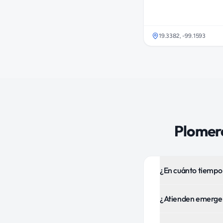
19.3382
,
-99.1593
Plomer
¿En cuánto tiempo
¿Atienden emergen