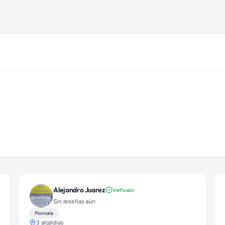
cán)
Alejandro Juarez
Verificado
Sin reseñas aún
Plomería
3 alcaldías