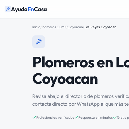
Ayuda
En
Casa
Inicio
/
Plomeros CDMX
/
Coyoacan
/
Los Reyes Coyoacan
Plomeros en L
Coyoacan
Revisa abajo el directorio de plomeros verifi
contacta directo por WhatsApp al que más t
Profesionales verificados
Respuesta en minutos
Gratis 