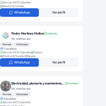
Servicio 24/7
Garantía
Efectivo
Transfer.
WhatsApp
Ver perfil
Pedro Martinez Molina
Verificado
Sin reseñas aún
Plomería
Electricidad
11 alcaldías
Servicio 24/7
Garantía
Factura
Efectivo
Transfer.
Tarjeta
WhatsApp
Ver perfil
Electricidad, plomería y mantenimiento
Verificado
Sin reseñas aún
Plomería
Electricidad
4 alcaldías
Servicio 24/7
Garantía