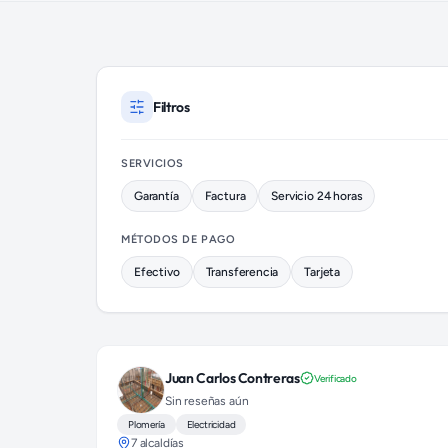
Plomeros disponibles en Coyoacán (colonia Los Reyes Coyoa
Filtros
SERVICIOS
Garantía
Factura
Servicio 24 horas
MÉTODOS DE PAGO
Efectivo
Transferencia
Tarjeta
Juan Carlos Contreras
Verificado
Sin reseñas aún
Plomería
Electricidad
7 alcaldías