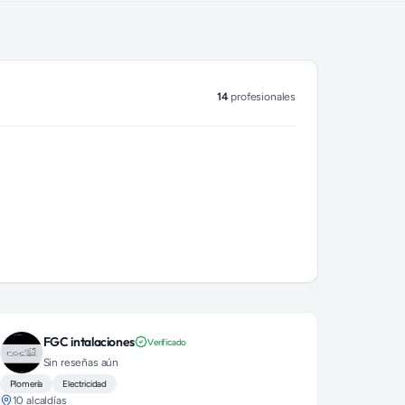
14
profesionales
FGC intalaciones
Verificado
Sin reseñas aún
Plomería
Electricidad
10 alcaldías