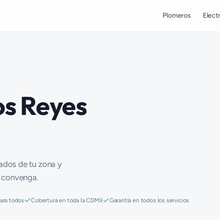
Plomeros
Electr
os Reyes
cados de tu zona y
e convenga.
para todos
Cobertura en toda la CDMX
Garantía en todos los servicios