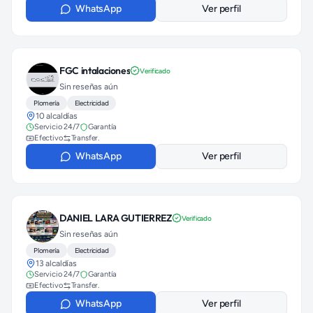
WhatsApp
Ver perfil
FGC intalaciones
Verificado
Sin reseñas aún
Plomería
Electricidad
10 alcaldías
Servicio 24/7
Garantía
Efectivo
Transfer.
WhatsApp
Ver perfil
DANIEL LARA GUTIERREZ
Verificado
Sin reseñas aún
Plomería
Electricidad
13 alcaldías
Servicio 24/7
Garantía
Efectivo
Transfer.
WhatsApp
Ver perfil