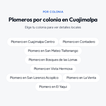
POR COLONIA
Plomeros
por colonia en
Cuajimalpa
Elige tu colonia para ver detalles locales
Plomero
en
Cuajimalpa Centro
Plomero
en
Contadero
Plomero
en
San Mateo Tlaltenango
Plomero
en
Bosques de las Lomas
Plomero
en
Vista Hermosa
Plomero
en
San Lorenzo Acopilco
Plomero
en
La Venta
Plomero
en
El Yaqui