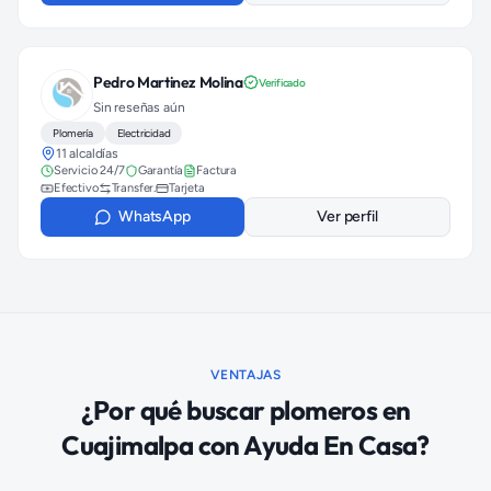
Pedro Martinez Molina
Verificado
Sin reseñas aún
Plomería
Electricidad
11 alcaldías
Servicio 24/7
Garantía
Factura
Efectivo
Transfer.
Tarjeta
WhatsApp
Ver perfil
VENTAJAS
¿Por qué buscar
plomeros
en
Cuajimalpa
con Ayuda En Casa?