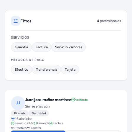
Profesionales de Plomería disponibles en Cuajimalpa
Filtros
4
profesionales
SERVICIOS
Garantía
Factura
Servicio 24 horas
MÉTODOS DE PAGO
Efectivo
Transferencia
Tarjeta
Juan jose muñoz martinez
Verificado
JJ
Sin reseñas aún
Plomería
Electricidad
16 alcaldías
Servicio 24/7
Garantía
Factura
Efectivo
Transfer.