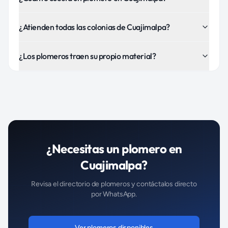
¿Atienden todas las colonias de Cuajimalpa?
¿Los plomeros traen su propio material?
¿Necesitas un
plomero
en
Cuajimalpa
?
Revisa el directorio de
plomeros
y contáctalos directo
por WhatsApp.
Ver
plomeros
disponibles