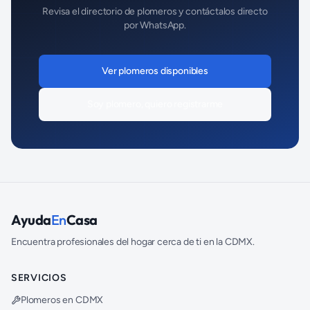
Revisa el directorio de
plomeros
y contáctalos directo
por WhatsApp.
Ver
plomeros
disponibles
Soy
plomero
, quiero registrarme
Ayuda
En
Casa
Encuentra profesionales del hogar cerca de ti en la CDMX.
SERVICIOS
Plomeros en CDMX