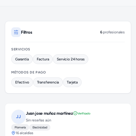
Plomeros disponibles en Cuajimalpa (colonia San Lorenzo Aco
Filtros
6
profesionales
SERVICIOS
Garantía
Factura
Servicio 24 horas
MÉTODOS DE PAGO
Efectivo
Transferencia
Tarjeta
Juan jose muñoz martinez
Verificado
JJ
Sin reseñas aún
Plomería
Electricidad
16 alcaldías