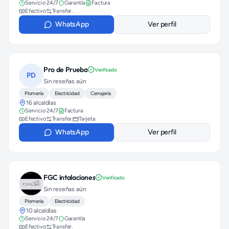
Servicio 24/7
Garantía
Factura
Efectivo
Transfer.
WhatsApp
Ver perfil
Pro de Prueba
Verificado
PD
Sin reseñas aún
Plomería
Electricidad
Cerrajería
16 alcaldías
Servicio 24/7
Factura
Efectivo
Transfer.
Tarjeta
WhatsApp
Ver perfil
FGC intalaciones
Verificado
Sin reseñas aún
Plomería
Electricidad
10 alcaldías
Servicio 24/7
Garantía
Efectivo
Transfer.