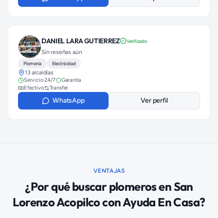
DANIEL LARA GUTIERREZ
Verificado
Sin reseñas aún
Plomería
Electricidad
13 alcaldías
Servicio 24/7
Garantía
Efectivo
Transfer.
WhatsApp
Ver perfil
VENTAJAS
¿Por qué buscar
plomeros
en
San
Lorenzo Acopilco
con Ayuda En Casa?