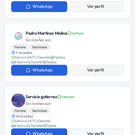
WhatsApp
Ver perfil
Pedro Martinez Molina
Verificado
Sin reseñas aún
Plomería
Electricidad
11 alcaldías
Servicio 24/7
Garantía
Factura
Efectivo
Transfer.
Tarjeta
WhatsApp
Ver perfil
Servicio gutierrez
Verificado
Sin reseñas aún
Plomería
Electricidad
14 alcaldías
Servicio 24/7
Garantía
Efectivo
Transfer.
Tarjeta
WhatsApp
Ver perfil