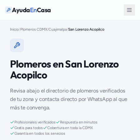
Ayuda
En
Casa
Inicio
/
Plomeros CDMX
/
Cuajimalpa
/
San Lorenzo Acopilco
Plomeros en San Lorenzo
Acopilco
Revisa abajo el directorio de plomeros verificados
de tu zona y contacta directo por WhatsApp al que
más te convenga.
Profesionales verificados
Respuesta en minutos
Gratis para todos
Cobertura en toda la CDMX
Garantía en todos los servicios