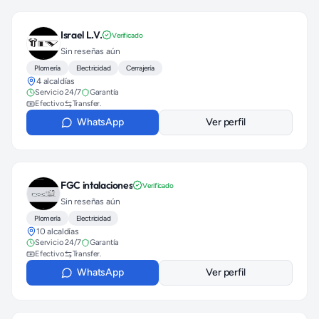
Israel L.V.
Verificado
Sin reseñas aún
Plomería
Electricidad
Cerrajería
4 alcaldías
Servicio 24/7
Garantía
Efectivo
Transfer.
WhatsApp
Ver perfil
FGC intalaciones
Verificado
Sin reseñas aún
Plomería
Electricidad
10 alcaldías
Servicio 24/7
Garantía
Efectivo
Transfer.
WhatsApp
Ver perfil