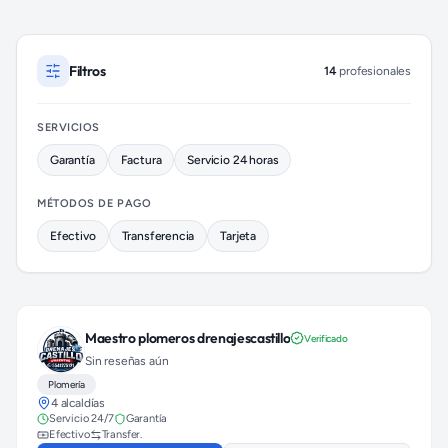
Plomeros disponibles en Cuauhtémoc (colonia Roma Norte)
Filtros
14
profesionales
SERVICIOS
Garantía
Factura
Servicio 24 horas
MÉTODOS DE PAGO
Efectivo
Transferencia
Tarjeta
Maestro plomeros drenajescastillo
Verificado
Sin reseñas aún
Plomería
4 alcaldías
Servicio 24/7
Garantía
Efectivo
Transfer.