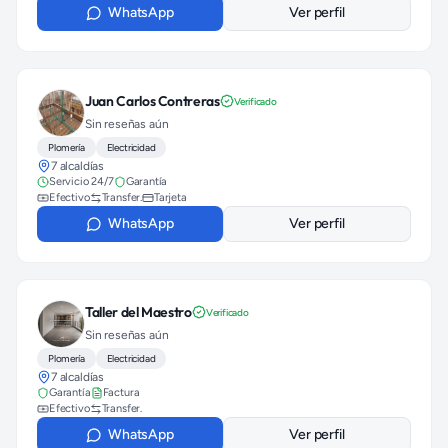
WhatsApp
Ver perfil
Juan Carlos Contreras
Verificado
Sin reseñas aún
Plomería
Electricidad
7 alcaldías
Servicio 24/7
Garantía
Efectivo
Transfer.
Tarjeta
WhatsApp
Ver perfil
Taller del Maestro
Verificado
Sin reseñas aún
Plomería
Electricidad
7 alcaldías
Garantía
Factura
Efectivo
Transfer.
WhatsApp
Ver perfil