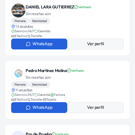
DANIEL LARA GUTIERREZ
Verificado
Sin reseñas aún
Plomería
Electricidad
13 alcaldías
Servicio 24/7
Garantía
Efectivo
Transfer.
WhatsApp
Ver perfil
Pedro Martinez Molina
Verificado
Sin reseñas aún
Plomería
Electricidad
11 alcaldías
Servicio 24/7
Garantía
Factura
Efectivo
Transfer.
Tarjeta
WhatsApp
Ver perfil
Pro de Prueba
Verificado