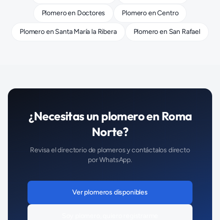
Plomero
en
Doctores
Plomero
en
Centro
Plomero
en
Santa María la Ribera
Plomero
en
San Rafael
¿Necesitas un
plomero
en
Roma
Norte
?
Revisa el directorio de
plomeros
y contáctalos directo
por WhatsApp.
Ver
plomeros
disponibles
Soy
plomero
, quiero registrarme