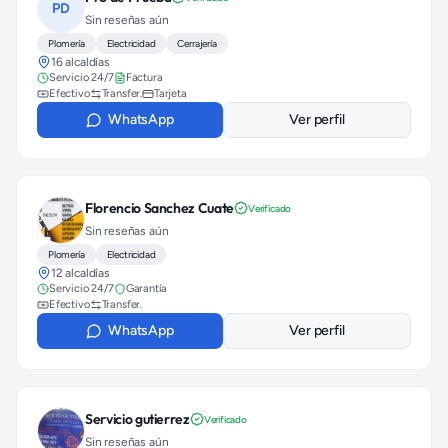
PD
Sin reseñas aún
Plomería
Electricidad
Cerrajería
16 alcaldías
Servicio 24/7
Factura
Efectivo
Transfer.
Tarjeta
WhatsApp
Ver perfil
Florencio Sanchez Cuate
Verificado
Sin reseñas aún
Plomería
Electricidad
12 alcaldías
Servicio 24/7
Garantía
Efectivo
Transfer.
WhatsApp
Ver perfil
Servicio gutierrez
Verificado
Sin reseñas aún