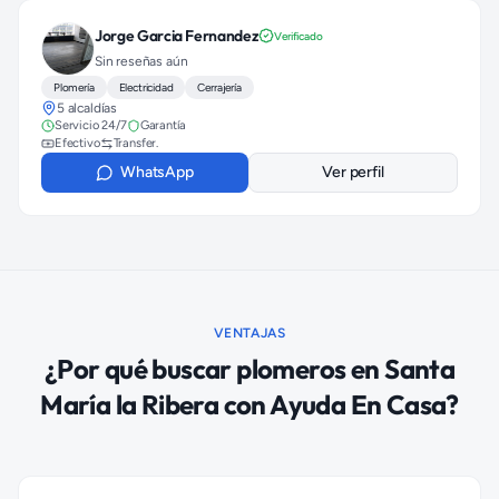
Jorge Garcia Fernandez
Verificado
Sin reseñas aún
Plomería
Electricidad
Cerrajería
5 alcaldías
Servicio 24/7
Garantía
Efectivo
Transfer.
WhatsApp
Ver perfil
VENTAJAS
¿Por qué buscar
plomeros
en
Santa
María la Ribera
con Ayuda En Casa?