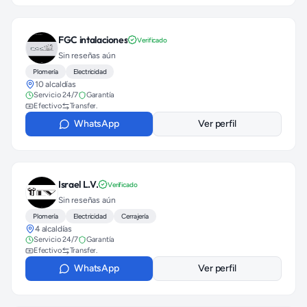
FGC intalaciones
Verificado
Sin reseñas aún
Plomería
Electricidad
10 alcaldías
Servicio 24/7
Garantía
Efectivo
Transfer.
WhatsApp
Ver perfil
Israel L.V.
Verificado
Sin reseñas aún
Plomería
Electricidad
Cerrajería
4 alcaldías
Servicio 24/7
Garantía
Efectivo
Transfer.
WhatsApp
Ver perfil