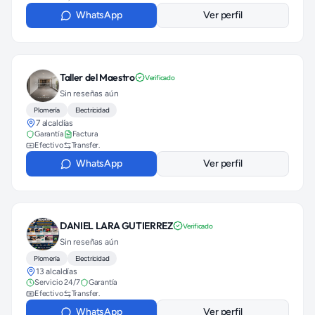
WhatsApp
Ver perfil
Taller del Maestro
Verificado
Sin reseñas aún
Plomería
Electricidad
7 alcaldías
Garantía
Factura
Efectivo
Transfer.
WhatsApp
Ver perfil
DANIEL LARA GUTIERREZ
Verificado
Sin reseñas aún
Plomería
Electricidad
13 alcaldías
Servicio 24/7
Garantía
Efectivo
Transfer.
WhatsApp
Ver perfil