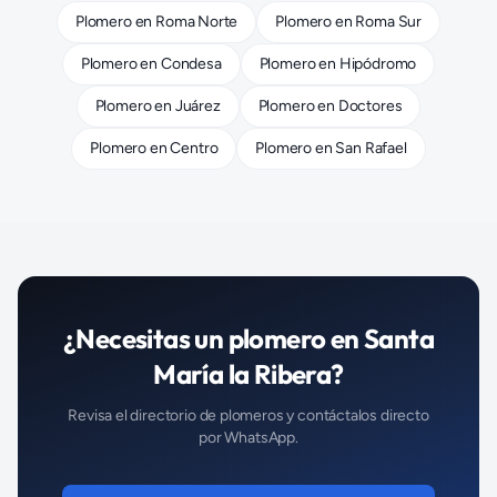
Plomero
en
Roma Norte
Plomero
en
Roma Sur
Plomero
en
Condesa
Plomero
en
Hipódromo
Plomero
en
Juárez
Plomero
en
Doctores
Plomero
en
Centro
Plomero
en
San Rafael
¿Necesitas un
plomero
en
Santa
María la Ribera
?
Revisa el directorio de
plomeros
y contáctalos directo
por WhatsApp.