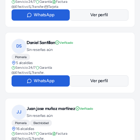
Servicio 24/7
Garantía
Factura
Efectivo
Transfer.
Tarjeta
WhatsApp
Ver perfil
Daniel Santillan
Verificado
DS
Sin reseñas aún
Plomería
5 alcaldías
Servicio 24/7
Garantía
Efectivo
Transfer.
WhatsApp
Ver perfil
Juan jose muñoz martinez
Verificado
JJ
Sin reseñas aún
Plomería
Electricidad
16 alcaldías
Servicio 24/7
Garantía
Factura
Efectivo
Transfer.