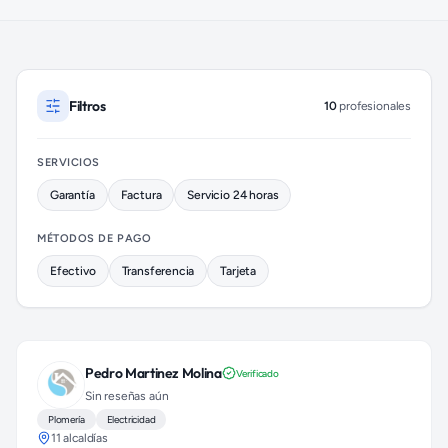
Plomeros disponibles en Cuauhtémoc (colonia Santa María la 
Filtros
10
profesionales
SERVICIOS
Garantía
Factura
Servicio 24 horas
MÉTODOS DE PAGO
Efectivo
Transferencia
Tarjeta
Pedro Martinez Molina
Verificado
Sin reseñas aún
Plomería
Electricidad
11 alcaldías