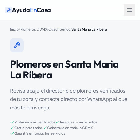
Ayuda
En
Casa
Inicio
/
Plomeros CDMX
/
Cuauhtemoc
/
Santa Maria La Ribera
Plomeros en Santa Maria
La Ribera
Revisa abajo el directorio de plomeros verificados
de tu zona y contacta directo por WhatsApp al que
más te convenga.
Profesionales verificados
Respuesta en minutos
Gratis para todos
Cobertura en toda la CDMX
Garantía en todos los servicios