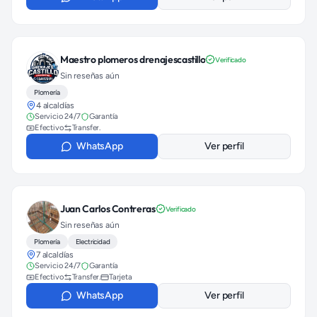
Maestro plomeros drenajescastillo
Verificado
Sin reseñas aún
Plomería
4 alcaldías
Servicio 24/7
Garantía
Efectivo
Transfer.
WhatsApp
Ver perfil
Juan Carlos Contreras
Verificado
Sin reseñas aún
Plomería
Electricidad
7 alcaldías
Servicio 24/7
Garantía
Efectivo
Transfer.
Tarjeta
WhatsApp
Ver perfil