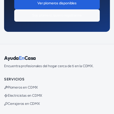
Ver
plomeros
disponibles
Soy
plomero
, quiero registrarme
Ayuda
En
Casa
Encuentra profesionales del hogar cerca de ti en la CDMX.
SERVICIOS
Plomeros en CDMX
Electricistas en CDMX
Cerrajeros en CDMX