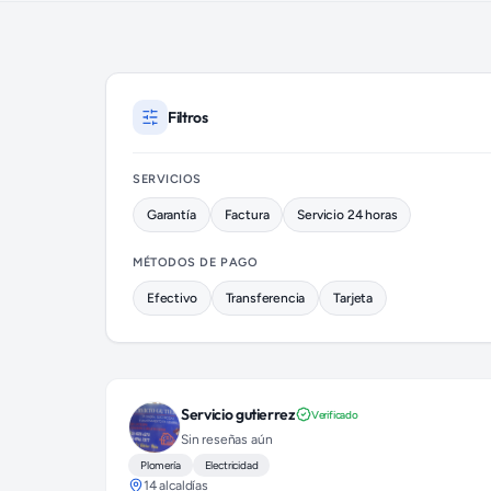
Plomeros disponibles en Iztapalapa (colonia Sierra de Guadalu
Filtros
SERVICIOS
Garantía
Factura
Servicio 24 horas
MÉTODOS DE PAGO
Efectivo
Transferencia
Tarjeta
Servicio gutierrez
Verificado
Sin reseñas aún
Plomería
Electricidad
14 alcaldías