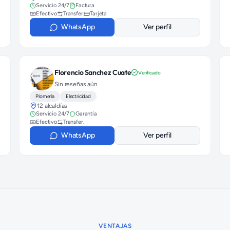
Servicio 24/7
Factura
Efectivo
Transfer.
Tarjeta
WhatsApp
Ver perfil
Florencio Sanchez Cuate
Verificado
Sin reseñas aún
Plomería
Electricidad
12 alcaldías
Servicio 24/7
Garantía
Efectivo
Transfer.
WhatsApp
Ver perfil
VENTAJAS