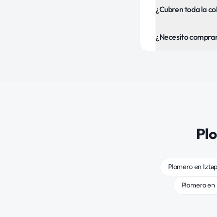
¿Cubren toda la co
¿Necesito comprar 
Pl
Plomero
en
Izta
Plomero
en