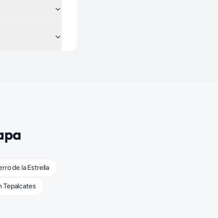
apa
rro de la Estrella
n
Tepalcates