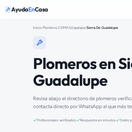
Ayuda
En
Casa
Inicio
/
Plomeros CDMX
/
Iztapalapa
/
Sierra De Guadalupe
Plomeros en Si
Guadalupe
Revisa abajo el directorio de plomeros verifi
contacta directo por WhatsApp al que más t
Profesionales verificados
Respuesta en minutos
Gratis 