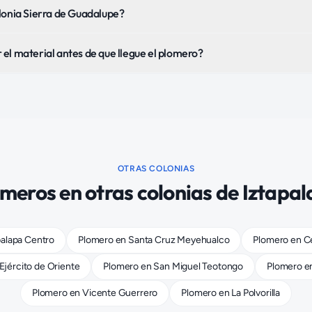
lonia Sierra de Guadalupe?
el material antes de que llegue el plomero?
OTRAS COLONIAS
omeros
en otras colonias de
Iztapal
palapa Centro
Plomero
en
Santa Cruz Meyehualco
Plomero
en
Ce
Ejército de Oriente
Plomero
en
San Miguel Teotongo
Plomero
e
Plomero
en
Vicente Guerrero
Plomero
en
La Polvorilla