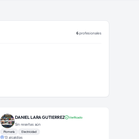
6
profesionales
DANIEL LARA GUTIERREZ
Verificado
Sin reseñas aún
Plomería
Electricidad
13 alcaldías