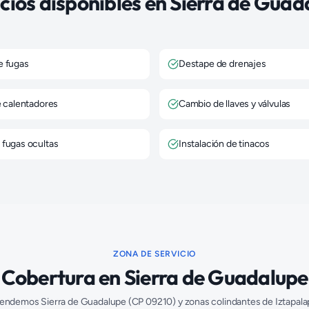
cios disponibles en
Sierra de Guad
e fugas
Destape de drenajes
e calentadores
Cambio de llaves y válvulas
 fugas ocultas
Instalación de tinacos
ZONA DE SERVICIO
Cobertura en
Sierra de Guadalupe
tendemos
Sierra de Guadalupe
(CP
09210
) y zonas colindantes de
Iztapala