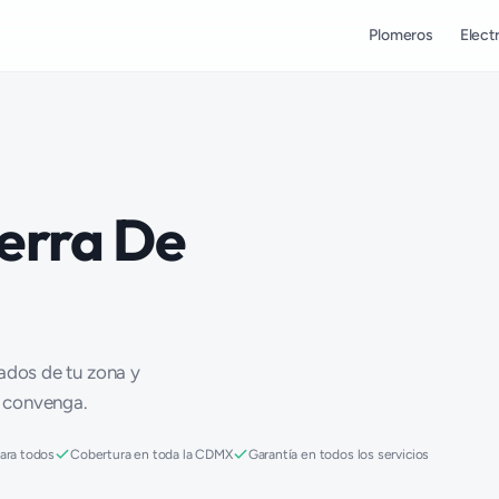
Plomeros
Electr
erra De
cados de tu zona y
e convenga.
para todos
Cobertura en toda la CDMX
Garantía en todos los servicios