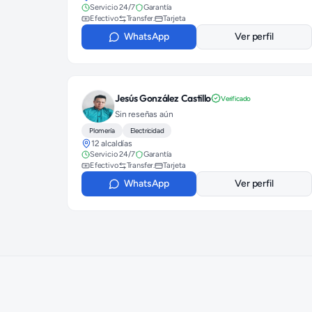
Servicio 24/7
Garantía
Efectivo
Transfer.
Tarjeta
WhatsApp
Ver perfil
Jesús González Castillo
Verificado
Sin reseñas aún
Plomería
Electricidad
12 alcaldías
Servicio 24/7
Garantía
Efectivo
Transfer.
Tarjeta
WhatsApp
Ver perfil