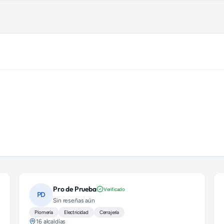
pe)
Pro de Prueba
Verificado
PD
Sin reseñas aún
Plomería
Electricidad
Cerrajería
16 alcaldías