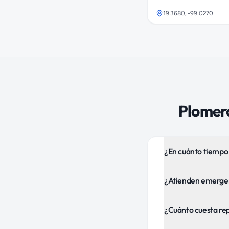
19.3680
,
-99.0270
Plomer
¿En cuánto tiempo 
¿Atienden emergen
¿Cuánto cuesta rep