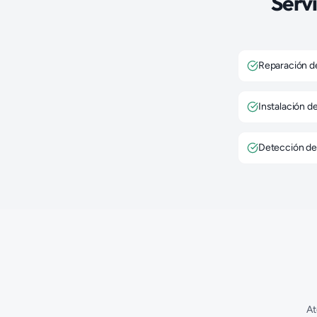
Servi
Reparación d
Instalación d
Detección de
A