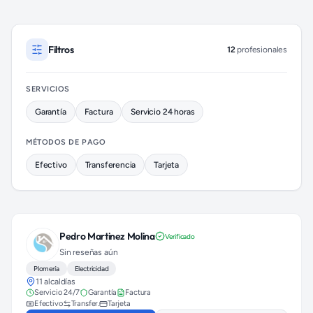
Plomeros disponibles en Miguel Hidalgo (colonia Lomas Altas)
Filtros
12
profesionales
SERVICIOS
Garantía
Factura
Servicio 24 horas
MÉTODOS DE PAGO
Efectivo
Transferencia
Tarjeta
Pedro Martinez Molina
Verificado
Sin reseñas aún
Plomería
Electricidad
11 alcaldías
Servicio 24/7
Garantía
Factura
Efectivo
Transfer.
Tarjeta