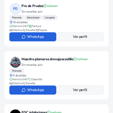
Pro de Prueba
Verificado
PD
Sin reseñas aún
Plomería
Electricidad
Cerrajería
16 alcaldías
Servicio 24/7
Factura
Efectivo
Transfer.
Tarjeta
WhatsApp
Ver perfil
Maestro plomeros drenajescastillo
Verificado
Sin reseñas aún
Plomería
4 alcaldías
Servicio 24/7
Garantía
Efectivo
Transfer.
WhatsApp
Ver perfil
FGC intalaciones
Verificado