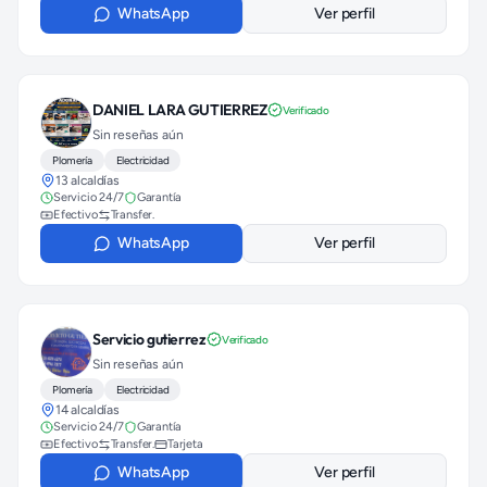
WhatsApp
Ver perfil
DANIEL LARA GUTIERREZ
Verificado
Sin reseñas aún
Plomería
Electricidad
13 alcaldías
Servicio 24/7
Garantía
Efectivo
Transfer.
WhatsApp
Ver perfil
Servicio gutierrez
Verificado
Sin reseñas aún
Plomería
Electricidad
14 alcaldías
Servicio 24/7
Garantía
Efectivo
Transfer.
Tarjeta
WhatsApp
Ver perfil