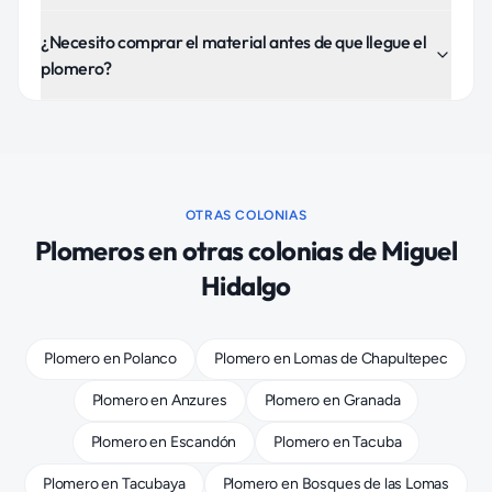
¿Necesito comprar el material antes de que llegue el
plomero?
OTRAS COLONIAS
Plomeros
en otras colonias de
Miguel
Hidalgo
Plomero
en
Polanco
Plomero
en
Lomas de Chapultepec
Plomero
en
Anzures
Plomero
en
Granada
Plomero
en
Escandón
Plomero
en
Tacuba
Plomero
en
Tacubaya
Plomero
en
Bosques de las Lomas