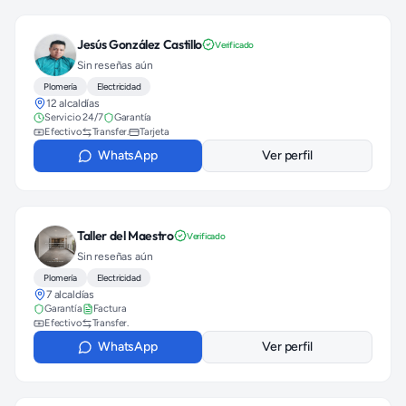
Jesús González Castillo
Verificado
Sin reseñas aún
Plomería
Electricidad
12 alcaldías
Servicio 24/7
Garantía
Efectivo
Transfer.
Tarjeta
WhatsApp
Ver perfil
Taller del Maestro
Verificado
Sin reseñas aún
Plomería
Electricidad
7 alcaldías
Garantía
Factura
Efectivo
Transfer.
WhatsApp
Ver perfil