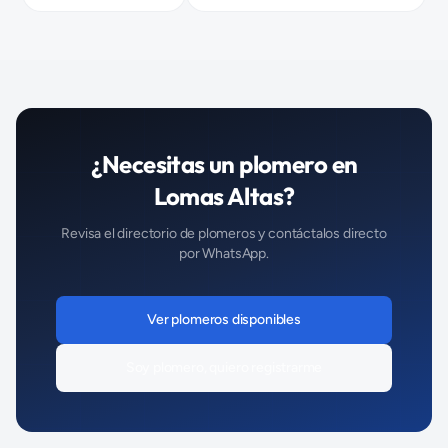
¿Necesitas un
plomero
en
Lomas Altas
?
Revisa el directorio de
plomeros
y contáctalos directo
por WhatsApp.
Ver
plomeros
disponibles
Soy
plomero
, quiero registrarme