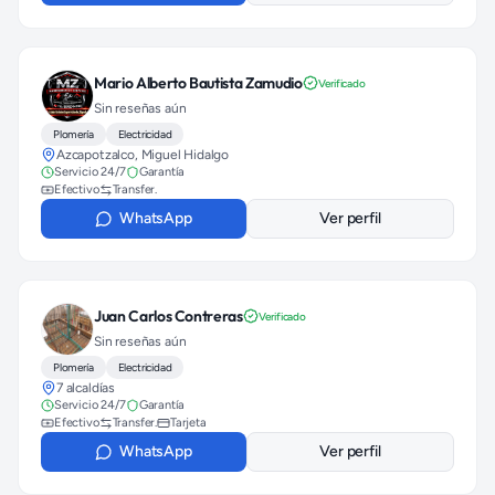
Mario Alberto Bautista Zamudio
Verificado
Sin reseñas aún
Plomería
Electricidad
Azcapotzalco, Miguel Hidalgo
Servicio 24/7
Garantía
Efectivo
Transfer.
WhatsApp
Ver perfil
Juan Carlos Contreras
Verificado
Sin reseñas aún
Plomería
Electricidad
7 alcaldías
Servicio 24/7
Garantía
Efectivo
Transfer.
Tarjeta
WhatsApp
Ver perfil