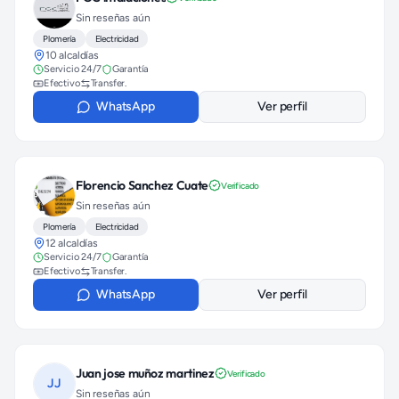
Sin reseñas aún
Plomería
Electricidad
10 alcaldías
Servicio 24/7
Garantía
Efectivo
Transfer.
WhatsApp
Ver perfil
Florencio Sanchez Cuate
Verificado
Sin reseñas aún
Plomería
Electricidad
12 alcaldías
Servicio 24/7
Garantía
Efectivo
Transfer.
WhatsApp
Ver perfil
Juan jose muñoz martinez
Verificado
JJ
Sin reseñas aún