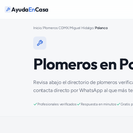
Ayuda
En
Casa
Inicio
/
Plomeros CDMX
/
Miguel Hidalgo
/
Polanco
Plomeros en P
Revisa abajo el directorio de plomeros verifi
contacta directo por WhatsApp al que más t
Profesionales verificados
Respuesta en minutos
Gratis 