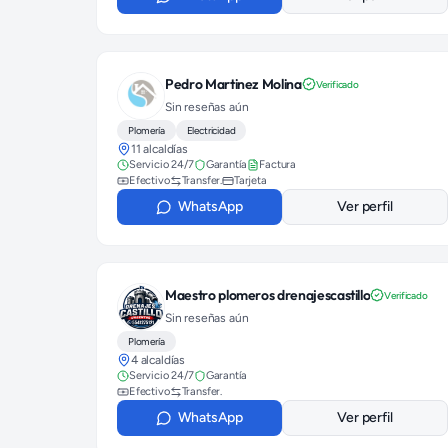
Pedro Martinez Molina
Verificado
Sin reseñas aún
Plomería
Electricidad
11 alcaldías
Servicio 24/7
Garantía
Factura
Efectivo
Transfer.
Tarjeta
WhatsApp
Ver perfil
Maestro plomeros drenajescastillo
Verificado
Sin reseñas aún
Plomería
4 alcaldías
Servicio 24/7
Garantía
Efectivo
Transfer.
WhatsApp
Ver perfil