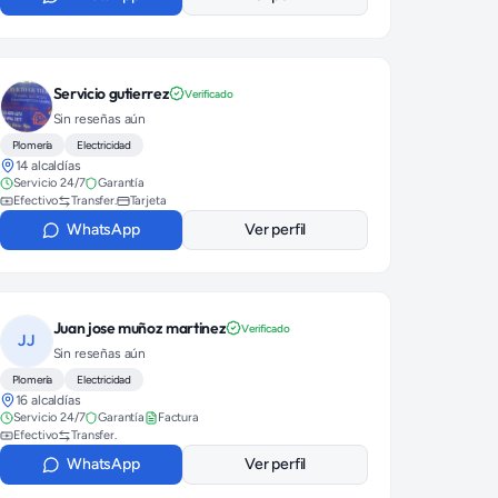
Servicio gutierrez
Verificado
Sin reseñas aún
Plomería
Electricidad
14 alcaldías
Servicio 24/7
Garantía
Efectivo
Transfer.
Tarjeta
WhatsApp
Ver perfil
Juan jose muñoz martinez
Verificado
JJ
Sin reseñas aún
Plomería
Electricidad
16 alcaldías
Servicio 24/7
Garantía
Factura
Efectivo
Transfer.
WhatsApp
Ver perfil