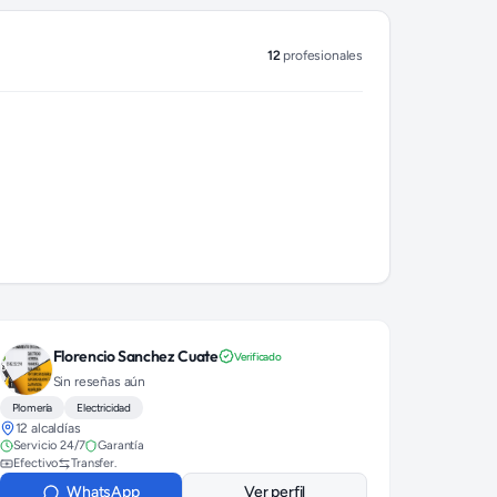
12
profesionales
Florencio Sanchez Cuate
Verificado
Sin reseñas aún
Plomería
Electricidad
12 alcaldías
Servicio 24/7
Garantía
Efectivo
Transfer.
WhatsApp
Ver perfil