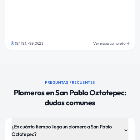
19.1721
,
-99.0623
Ver mapa completo →
PREGUNTAS FRECUENTES
Plomeros
en
San Pablo Oztotepec
:
dudas comunes
¿En cuánto tiempo llega un plomero a San Pablo
Oztotepec?