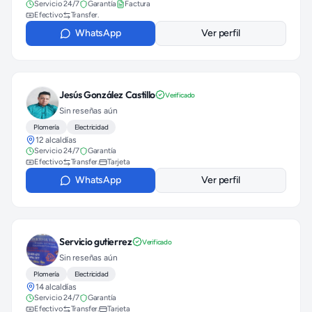
Servicio 24/7
Garantía
Factura
Efectivo
Transfer.
WhatsApp
Ver perfil
Jesús González Castillo
Verificado
Sin reseñas aún
Plomería
Electricidad
12 alcaldías
Servicio 24/7
Garantía
Efectivo
Transfer.
Tarjeta
WhatsApp
Ver perfil
Servicio gutierrez
Verificado
Sin reseñas aún
Plomería
Electricidad
14 alcaldías
Servicio 24/7
Garantía
Efectivo
Transfer.
Tarjeta