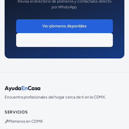
Revisa el directorio de
plomeros
y contáctalos directo
por WhatsApp.
Ver
plomeros
disponibles
Soy
plomero
, quiero registrarme
Ayuda
En
Casa
Encuentra profesionales del hogar cerca de ti en la CDMX.
SERVICIOS
Plomeros en CDMX