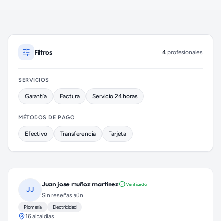
Plomeros disponibles en Milpa Alta (colonia San Pablo Oztote
Filtros
4
profesionales
SERVICIOS
Garantía
Factura
Servicio 24 horas
MÉTODOS DE PAGO
Efectivo
Transferencia
Tarjeta
Juan jose muñoz martinez
Verificado
JJ
Sin reseñas aún
Plomería
Electricidad
16 alcaldías