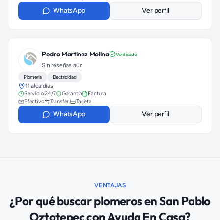
WhatsApp
Ver perfil
Pedro Martinez Molina
Verificado
Sin reseñas aún
Plomería
Electricidad
11 alcaldías
Servicio 24/7
Garantía
Factura
Efectivo
Transfer.
Tarjeta
WhatsApp
Ver perfil
VENTAJAS
¿Por qué buscar
plomeros
en
San Pablo
Oztotepec
con Ayuda En Casa?