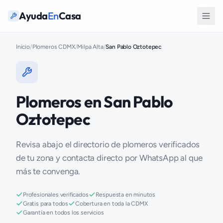
Ayuda
En
Casa
Inicio
/
Plomeros CDMX
/
Milpa Alta
/
San Pablo Oztotepec
Plomeros en San Pablo
Oztotepec
Revisa abajo el directorio de plomeros verificados
de tu zona y contacta directo por WhatsApp al que
más te convenga.
Profesionales verificados
Respuesta en minutos
Gratis para todos
Cobertura en toda la CDMX
Garantía en todos los servicios