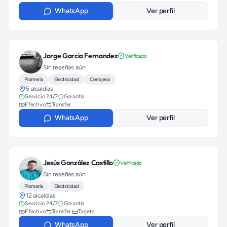
WhatsApp
Ver perfil
Jorge Garcia Fernandez
Verificado
Sin reseñas aún
Plomería
Electricidad
Cerrajería
5 alcaldías
Servicio 24/7
Garantía
Efectivo
Transfer.
WhatsApp
Ver perfil
Jesús González Castillo
Verificado
Sin reseñas aún
Plomería
Electricidad
12 alcaldías
Servicio 24/7
Garantía
Efectivo
Transfer.
Tarjeta
WhatsApp
Ver perfil