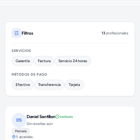
Plomeros disponibles en Tlalpan (colonia San Andrés Totoltep
Filtros
13
profesionales
SERVICIOS
Garantía
Factura
Servicio 24 horas
MÉTODOS DE PAGO
Efectivo
Transferencia
Tarjeta
Daniel Santillan
Verificado
DS
Sin reseñas aún
Plomería
5 alcaldías