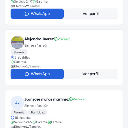
Servicio 24/7
Garantía
Efectivo
Transfer.
WhatsApp
Ver perfil
Alejandro Juarez
Verificado
Sin reseñas aún
Plomería
3 alcaldías
Garantía
Efectivo
Transfer.
WhatsApp
Ver perfil
Juan jose muñoz martinez
Verificado
JJ
Sin reseñas aún
Plomería
Electricidad
16 alcaldías
Servicio 24/7
Garantía
Factura
Efectivo
Transfer.