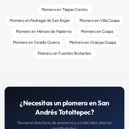
Plomero
en
Tlalpan Centro
Plomero
en
Pedregal de San Ángel
Plomero
en
Villa Coapa
Plomero
en
Héroes de Padierna
Plomero
en
Coapa
Plomero
en
Toriello Guerra
Plomero
en
Granjas Coapa
Plomero
en
Fuentes Brotantes
¿Necesitas un
plomero
en
San
Andrés Totoltepec
?
Revisa el directorio de
plomeros
y contáctalos directo
por WhatsApp.