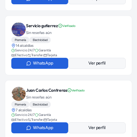
Servicio gutierrez
Verificado
Sin reseñas aún
Plomería
Electricidad
14 alcaldías
Servicio 24/7
Garantía
Efectivo
Transfer.
Tarjeta
WhatsApp
Ver perfil
Juan Carlos Contreras
Verificado
Sin reseñas aún
Plomería
Electricidad
7 alcaldías
Servicio 24/7
Garantía
Efectivo
Transfer.
Tarjeta
WhatsApp
Ver perfil