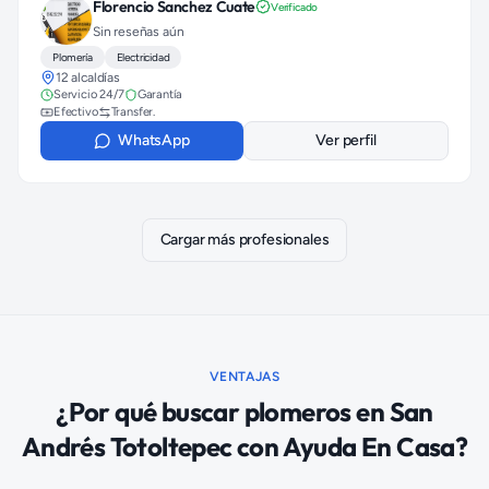
Florencio Sanchez Cuate
Verificado
Sin reseñas aún
Plomería
Electricidad
12 alcaldías
Servicio 24/7
Garantía
Efectivo
Transfer.
WhatsApp
Ver perfil
Cargar más profesionales
VENTAJAS
¿Por qué buscar
plomeros
en
San
Andrés Totoltepec
con Ayuda En Casa?