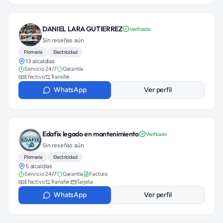
DANIEL LARA GUTIERREZ
Verificado
Sin reseñas aún
Plomería
Electricidad
13 alcaldías
Servicio 24/7
Garantía
Efectivo
Transfer.
WhatsApp
Ver perfil
Edafix legado en mantenimiento
Verificado
Sin reseñas aún
Plomería
Electricidad
5 alcaldías
Servicio 24/7
Garantía
Factura
Efectivo
Transfer.
Tarjeta
WhatsApp
Ver perfil