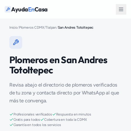
Ayuda
En
Casa
Inicio
/
Plomeros CDMX
/
Tlalpan
/
San Andres Totoltepec
Plomeros en San Andres
Totoltepec
Revisa abajo el directorio de plomeros verificados
de tu zona y contacta directo por WhatsApp al que
más te convenga.
Profesionales verificados
Respuesta en minutos
Gratis para todos
Cobertura en toda la CDMX
Garantía en todos los servicios