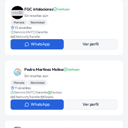
FGC intalaciones
Verificado
Sin reseñas aún
Plomería
Electricidad
10 alcaldías
Servicio 24/7
Garantía
Efectivo
Transfer.
WhatsApp
Ver perfil
Pedro Martinez Molina
Verificado
Sin reseñas aún
Plomería
Electricidad
11 alcaldías
Servicio 24/7
Garantía
Factura
Efectivo
Transfer.
Tarjeta
WhatsApp
Ver perfil