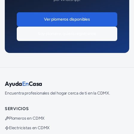
Ver
plomeros
disponibles
Soy
plomero
, quiero registrarme
Ayuda
En
Casa
Encuentra profesionales del hogar cerca de ti en la CDMX.
SERVICIOS
Plomeros en CDMX
Electricistas en CDMX