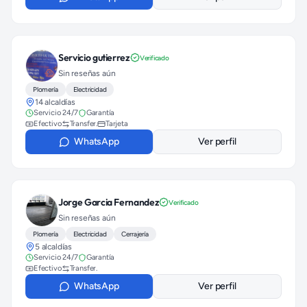
Servicio gutierrez
Verificado
Sin reseñas aún
Plomería
Electricidad
14 alcaldías
Servicio 24/7
Garantía
Efectivo
Transfer.
Tarjeta
WhatsApp
Ver perfil
Jorge Garcia Fernandez
Verificado
Sin reseñas aún
Plomería
Electricidad
Cerrajería
5 alcaldías
Servicio 24/7
Garantía
Efectivo
Transfer.
WhatsApp
Ver perfil