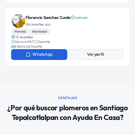
Florencio Sanchez Cuate
Verificado
Sin reseñas aún
Plomería
Electricidad
12 alcaldías
Servicio 24/7
Garantía
Efectivo
Transfer.
WhatsApp
Ver perfil
VENTAJAS
¿Por qué buscar
plomeros
en
Santiago
Tepalcatlalpan
con Ayuda En Casa?