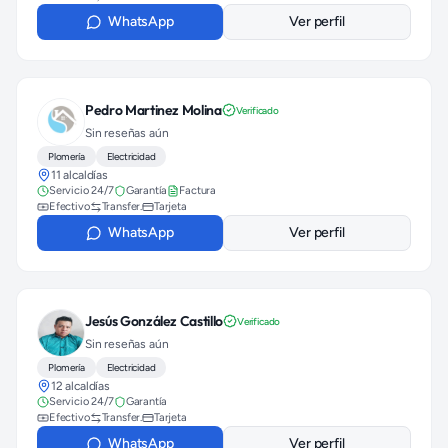
WhatsApp
Ver perfil
Pedro Martinez Molina
Verificado
Sin reseñas aún
Plomería
Electricidad
11 alcaldías
Servicio 24/7
Garantía
Factura
Efectivo
Transfer.
Tarjeta
WhatsApp
Ver perfil
Jesús González Castillo
Verificado
Sin reseñas aún
Plomería
Electricidad
12 alcaldías
Servicio 24/7
Garantía
Efectivo
Transfer.
Tarjeta
WhatsApp
Ver perfil