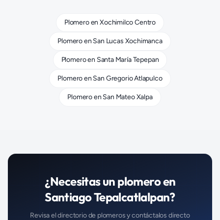
Plomero
en
Xochimilco Centro
Plomero
en
San Lucas Xochimanca
Plomero
en
Santa María Tepepan
Plomero
en
San Gregorio Atlapulco
Plomero
en
San Mateo Xalpa
¿Necesitas un
plomero
en
Santiago Tepalcatlalpan
?
Revisa el directorio de
plomeros
y contáctalos directo