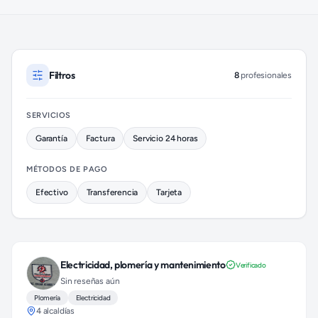
Plomeros disponibles en Xochimilco (colonia Santiago Tepalca
Filtros
8
profesionales
SERVICIOS
Garantía
Factura
Servicio 24 horas
MÉTODOS DE PAGO
Efectivo
Transferencia
Tarjeta
Electricidad, plomería y mantenimiento
Verificado
Sin reseñas aún
Plomería
Electricidad
4 alcaldías