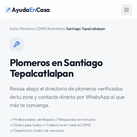
Ayuda
En
Casa
Inicio
/
Plomeros CDMX
/
Xochimilco
/
Santiago Tepalcatlalpan
Plomeros en Santiago
Tepalcatlalpan
Revisa abajo el directorio de plomeros verificados
de tu zona y contacta directo por WhatsApp al que
más te convenga.
Profesionales verificados
Respuesta en minutos
Gratis para todos
Cobertura en toda la CDMX
Garantía en todos los servicios