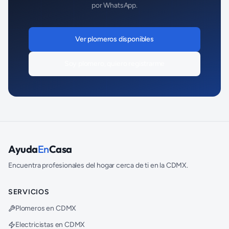
por WhatsApp.
Ver
plomeros
disponibles
Soy
plomero
, quiero registrarme
Ayuda
En
Casa
Encuentra profesionales del hogar cerca de ti en la CDMX.
SERVICIOS
Plomeros en CDMX
Electricistas en CDMX