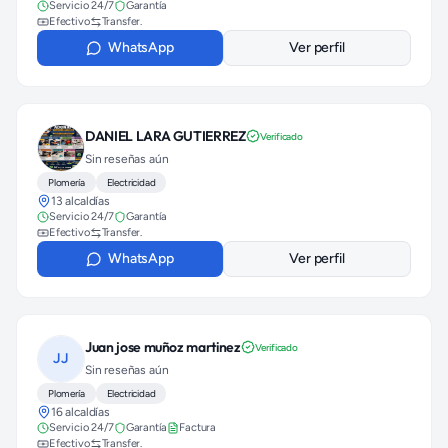
Servicio 24/7
Garantía
Efectivo
Transfer.
WhatsApp
Ver perfil
DANIEL LARA GUTIERREZ
Verificado
Sin reseñas aún
Plomería
Electricidad
13 alcaldías
Servicio 24/7
Garantía
Efectivo
Transfer.
WhatsApp
Ver perfil
Juan jose muñoz martinez
Verificado
JJ
Sin reseñas aún
Plomería
Electricidad
16 alcaldías
Servicio 24/7
Garantía
Factura
Efectivo
Transfer.