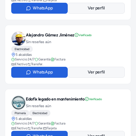
Efectivo
Transfer.
Tarjeta
WhatsApp
Ver perfil
Alejandro Gámez Jiménez
Verificado
Sin reseñas aún
Electricidad
5 alcaldías
Servicio 24/7
Garantía
Factura
Efectivo
Transfer.
WhatsApp
Ver perfil
Edafix legado en mantenimiento
Verificado
Sin reseñas aún
Plomería
Electricidad
5 alcaldías
Servicio 24/7
Garantía
Factura
Efectivo
Transfer.
Tarjeta