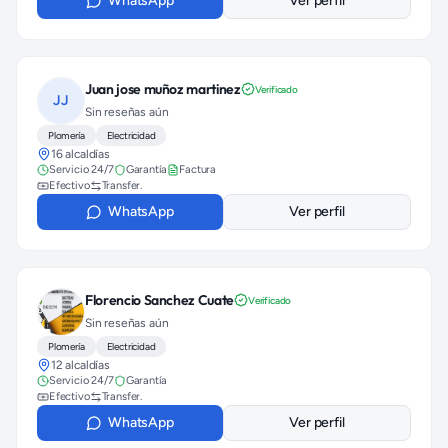
WhatsApp
Ver perfil
Juan jose muñoz martinez
Verificado
JJ
Sin reseñas aún
Plomería
Electricidad
16 alcaldías
Servicio 24/7
Garantía
Factura
Efectivo
Transfer.
WhatsApp
Ver perfil
Florencio Sanchez Cuate
Verificado
Sin reseñas aún
Plomería
Electricidad
12 alcaldías
Servicio 24/7
Garantía
Efectivo
Transfer.
WhatsApp
Ver perfil