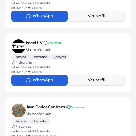
Servicio 24/7
Garantía
Efectivo
Transfer.
WhatsApp
Ver perfil
Israel L.V.
Verificado
Sin reseñas aún
Plomería
Electricidad
Cerrajería
4 alcaldías
Servicio 24/7
Garantía
Efectivo
Transfer.
WhatsApp
Ver perfil
Juan Carlos Contreras
Verificado
Sin reseñas aún
Plomería
Electricidad
7 alcaldías
Servicio 24/7
Garantía