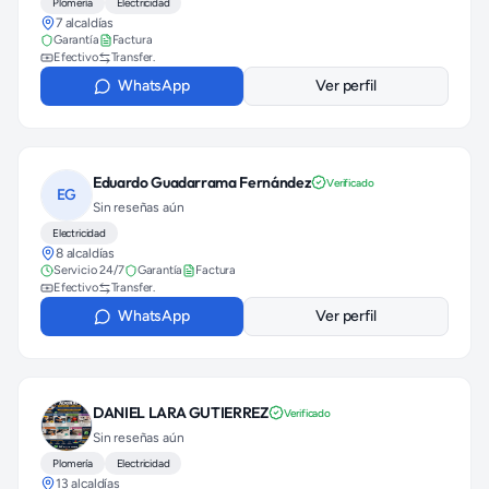
Plomería
Electricidad
7 alcaldías
Garantía
Factura
Efectivo
Transfer.
WhatsApp
Ver perfil
Eduardo Guadarrama Fernández
Verificado
EG
Sin reseñas aún
Electricidad
8 alcaldías
Servicio 24/7
Garantía
Factura
Efectivo
Transfer.
WhatsApp
Ver perfil
DANIEL LARA GUTIERREZ
Verificado
Sin reseñas aún
Plomería
Electricidad
13 alcaldías