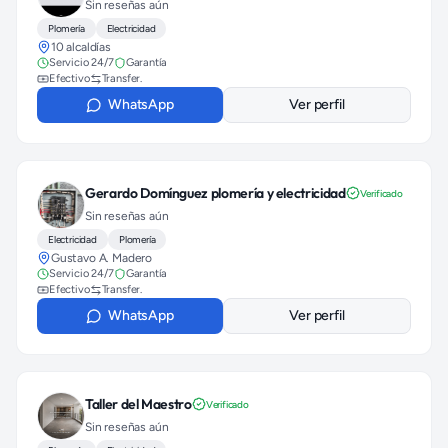
Sin reseñas aún
Plomería
Electricidad
10 alcaldías
Servicio 24/7
Garantía
Efectivo
Transfer.
WhatsApp
Ver perfil
Gerardo Domínguez plomería y electricidad
Verificado
Sin reseñas aún
Electricidad
Plomería
Gustavo A. Madero
Servicio 24/7
Garantía
Efectivo
Transfer.
WhatsApp
Ver perfil
Taller del Maestro
Verificado
Sin reseñas aún