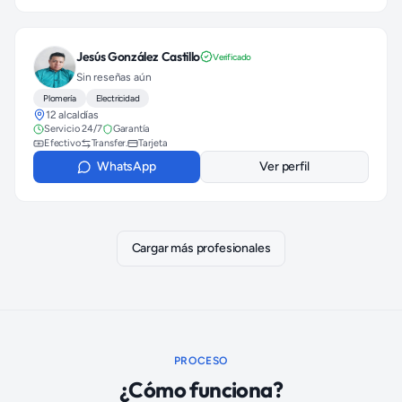
Jesús González Castillo
Verificado
Sin reseñas aún
Plomería
Electricidad
12 alcaldías
Servicio 24/7
Garantía
Efectivo
Transfer.
Tarjeta
WhatsApp
Ver perfil
Cargar más profesionales
PROCESO
¿Cómo funciona?