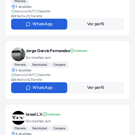
Plomería
5 alcaldías
Servicio 24/7
Garantía
Efectivo
Transfer.
WhatsApp
Ver perfil
Jorge Garcia Fernandez
Verificado
Sin reseñas aún
Plomería
Electricidad
Cerrajería
5 alcaldías
Servicio 24/7
Garantía
Efectivo
Transfer.
WhatsApp
Ver perfil
Israel L.V.
Verificado
Sin reseñas aún
Plomería
Electricidad
Cerrajería
4 alcaldías