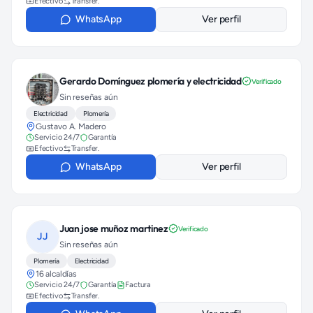
Efectivo
Transfer.
WhatsApp
Ver perfil
Gerardo Domínguez plomería y electricidad
Verificado
Sin reseñas aún
Electricidad
Plomería
Gustavo A. Madero
Servicio 24/7
Garantía
Efectivo
Transfer.
WhatsApp
Ver perfil
Juan jose muñoz martinez
Verificado
JJ
Sin reseñas aún
Plomería
Electricidad
16 alcaldías
Servicio 24/7
Garantía
Factura
Efectivo
Transfer.