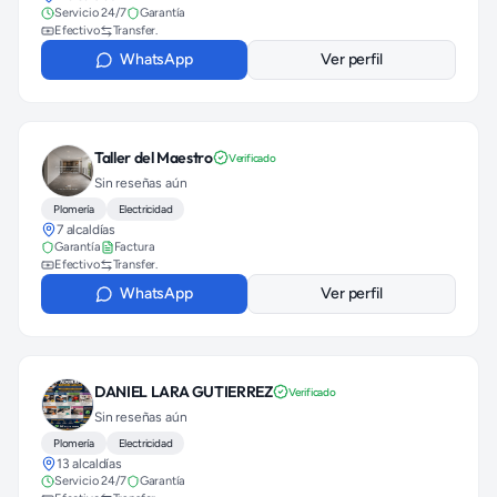
Servicio 24/7
Garantía
Efectivo
Transfer.
WhatsApp
Ver perfil
Taller del Maestro
Verificado
Sin reseñas aún
Plomería
Electricidad
7 alcaldías
Garantía
Factura
Efectivo
Transfer.
WhatsApp
Ver perfil
DANIEL LARA GUTIERREZ
Verificado
Sin reseñas aún
Plomería
Electricidad
13 alcaldías
Servicio 24/7
Garantía