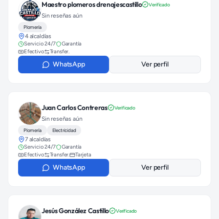
Maestro plomeros drenajescastillo
Verificado
Sin reseñas aún
Plomería
4 alcaldías
Servicio 24/7
Garantía
Efectivo
Transfer.
WhatsApp
Ver perfil
Juan Carlos Contreras
Verificado
Sin reseñas aún
Plomería
Electricidad
7 alcaldías
Servicio 24/7
Garantía
Efectivo
Transfer.
Tarjeta
WhatsApp
Ver perfil
Jesús González Castillo
Verificado