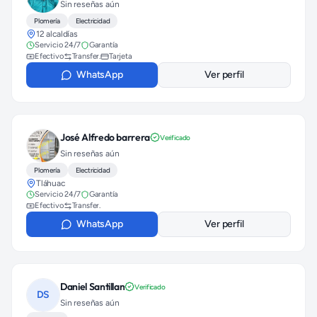
Sin reseñas aún
Plomería
Electricidad
12 alcaldías
Servicio 24/7
Garantía
Efectivo
Transfer.
Tarjeta
WhatsApp
Ver perfil
José Alfredo barrera
Verificado
Sin reseñas aún
Plomería
Electricidad
Tláhuac
Servicio 24/7
Garantía
Efectivo
Transfer.
WhatsApp
Ver perfil
Daniel Santillan
Verificado
DS
Sin reseñas aún