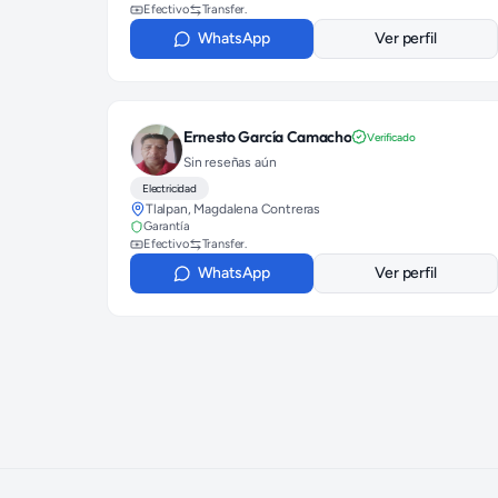
Efectivo
Transfer.
WhatsApp
Ver perfil
Ernesto García Camacho
Verificado
Sin reseñas aún
Electricidad
Tlalpan, Magdalena Contreras
Garantía
Efectivo
Transfer.
WhatsApp
Ver perfil