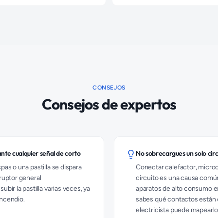
CONSEJOS
Consejos de expertos
nte cualquier señal de corto
No sobrecargues un solo circ
pas o una pastilla se dispara
Conectar calefactor, micro
ruptor general
circuito es una causa común
bir la pastilla varias veces, ya
aparatos de alto consumo en
ncendio.
sabes qué contactos están e
electricista puede mapearlo