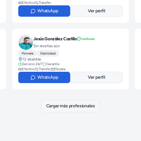
Efectivo
Transfer.
WhatsApp
Ver perfil
Jesús González Castillo
Verificado
Sin reseñas aún
Plomería
Electricidad
12 alcaldías
Servicio 24/7
Garantía
Efectivo
Transfer.
Tarjeta
WhatsApp
Ver perfil
Cargar más profesionales