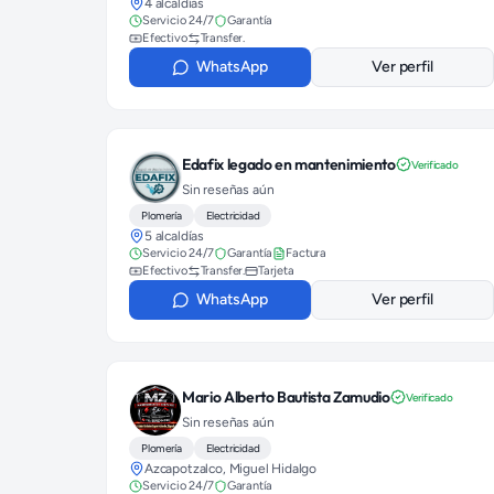
4 alcaldías
Servicio 24/7
Garantía
Efectivo
Transfer.
WhatsApp
Ver perfil
Edafix legado en mantenimiento
Verificado
Sin reseñas aún
Plomería
Electricidad
5 alcaldías
Servicio 24/7
Garantía
Factura
Efectivo
Transfer.
Tarjeta
WhatsApp
Ver perfil
Mario Alberto Bautista Zamudio
Verificado
Sin reseñas aún
Plomería
Electricidad
Azcapotzalco, Miguel Hidalgo
Servicio 24/7
Garantía