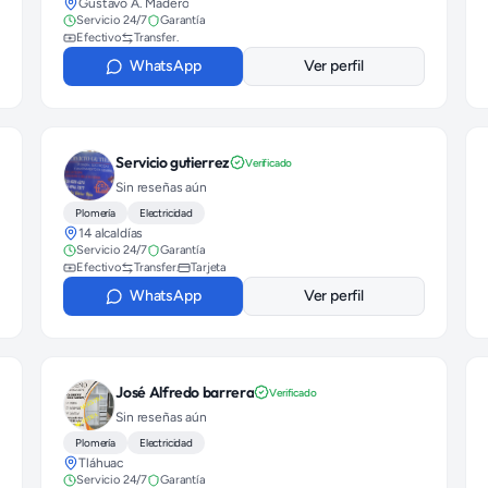
Gustavo A. Madero
Servicio 24/7
Garantía
Efectivo
Transfer.
WhatsApp
Ver perfil
Servicio gutierrez
Verificado
Sin reseñas aún
Plomería
Electricidad
14 alcaldías
Servicio 24/7
Garantía
Efectivo
Transfer.
Tarjeta
WhatsApp
Ver perfil
José Alfredo barrera
Verificado
Sin reseñas aún
Plomería
Electricidad
Tláhuac
Servicio 24/7
Garantía