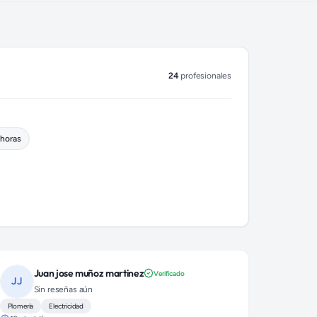
24
profesionales
 horas
Juan jose muñoz martinez
Verificado
JJ
Sin reseñas aún
Plomería
Electricidad