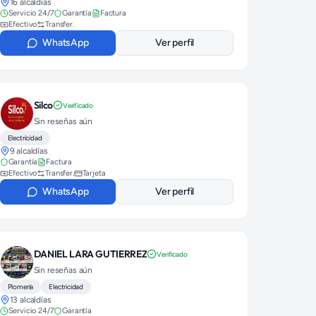
16 alcaldías
Servicio 24/7
Garantía
Factura
Efectivo
Transfer.
WhatsApp
Ver perfil
Silco
Verificado
Sin reseñas aún
Electricidad
9 alcaldías
Garantía
Factura
Efectivo
Transfer.
Tarjeta
WhatsApp
Ver perfil
DANIEL LARA GUTIERREZ
Verificado
Sin reseñas aún
Plomería
Electricidad
13 alcaldías
Servicio 24/7
Garantía