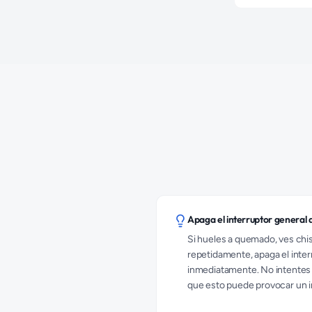
Apaga el interruptor general a
Si hueles a quemado, ves chis
repetidamente, apaga el inter
inmediatamente. No intentes su
que esto puede provocar un i